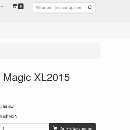
0
Zoeken
t
e Magic XL2015
lusief btw
8inchMSN
Artikel toevoegen