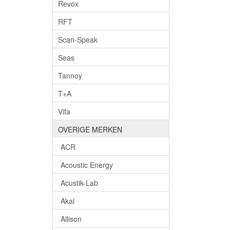
Revox
RFT
Scan-Speak
Seas
Tannoy
T+A
Vifa
OVERIGE MERKEN
ACR
Acoustic Energy
Acustik-Lab
Akai
Allison