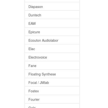
Diapason
Duntech
EAW
Epicure
Ecouton Audiolabor
Elac
Electrovoice
Fane
Floating Synthese
Focal / JMlab
Fostex
Fourier
Gale