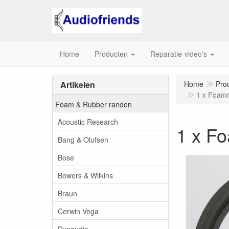
Home
Producten
Reparatie-video's
Artikelen
Home
Pro
1 x Foamr
Foam & Rubber randen
Acoustic Research
1 x F
Bang & Olufsen
Bose
Bowers & Wilkins
Braun
Cerwin Vega
Dynaudio