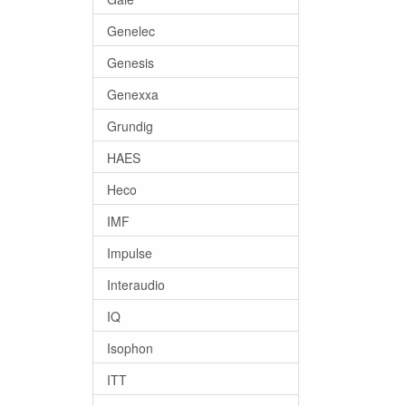
Genelec
Genesis
Genexxa
Grundig
HAES
Heco
IMF
Impulse
Interaudio
IQ
Isophon
ITT