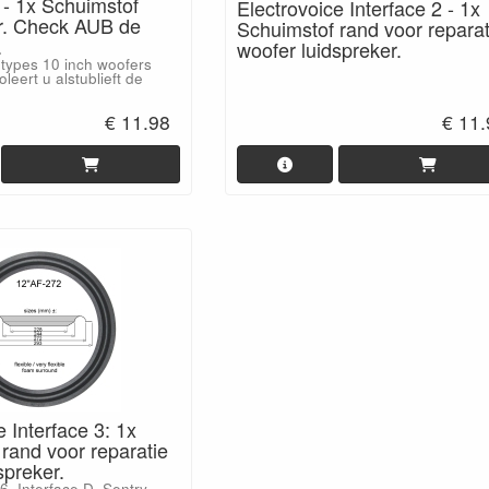
. - 1x Schuimstof
Electrovoice Interface 2 - 1x
r. Check AUB de
Schuimstof rand voor reparat
.
woofer luidspreker.
e types 10 inch woofers
oleert u alstublieft de
€ 11.98
€ 11
e Interface 3: 1x
rand voor reparatie
spreker.
, Interface D, Sentry