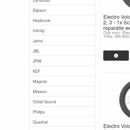
Elipson
Electro Voi
Heybrook
2, 3 - 1x S
reparatie w
Infinity
Ook voor: Elec
100a, MS-802,
Jamo
JBL
JPW
KEF
Magnat
Mission
Orbid Sound
Philips
Quadral
Electro Voi