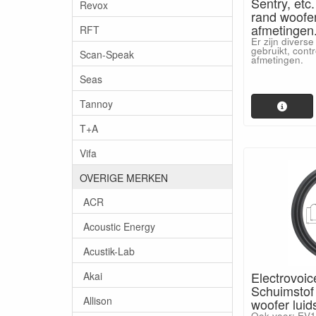
Sentry, etc
Revox
rand woofe
afmetingen
RFT
Er zijn divers
gebruikt, contr
Scan-Speak
afmetingen.
Seas
Tannoy
T+A
Vifa
OVERIGE MERKEN
ACR
Acoustic Energy
Acustik-Lab
Electrovoic
Akai
Schuimstof 
Allison
woofer luid
Ook voor: EV16