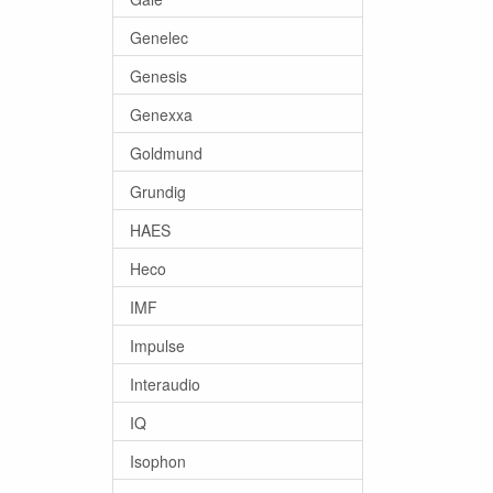
Genelec
Genesis
Genexxa
Goldmund
Grundig
HAES
Heco
IMF
Impulse
Interaudio
IQ
Isophon