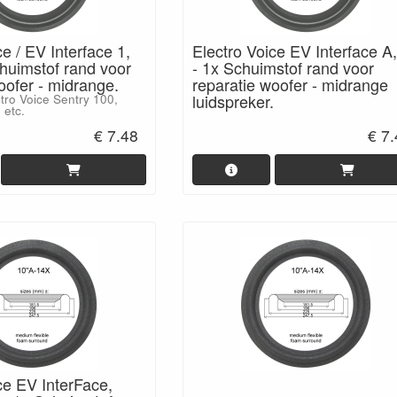
ce / EV Interface 1,
Electro Voice EV Interface A
chuimstof rand voor
- 1x Schuimstof rand voor
oofer - midrange.
reparatie woofer - midrange
luidspreker.
tro Voice Sentry 100,
 etc.
€ 7.48
€ 7
ce EV InterFace,