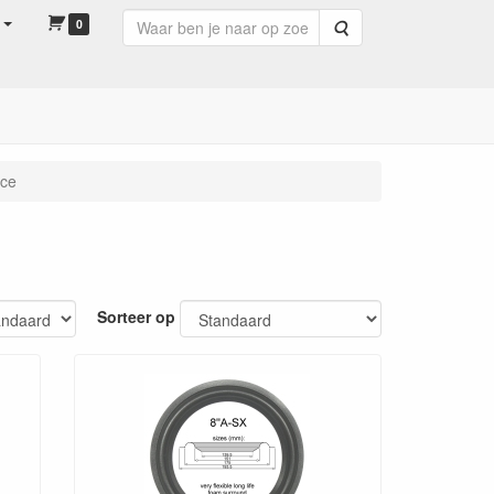
0
Zoeken
ice
Sorteer op