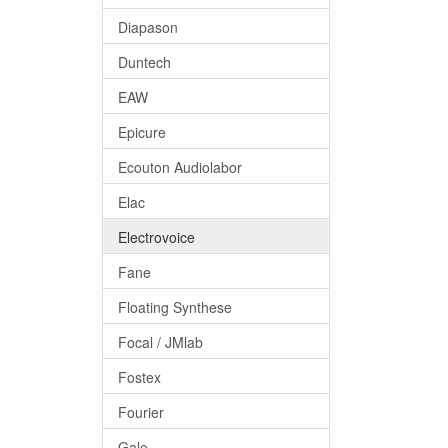
Diapason
Duntech
EAW
Epicure
Ecouton Audiolabor
Elac
Electrovoice
Fane
Floating Synthese
Focal / JMlab
Fostex
Fourier
Gale