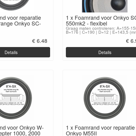
nd voor reparatie
1 x Foamrand voor Onkyo S
range Onkyo SC-
550mk2 - flexibel
Graag maten controleren: A=155-15
B=176 | C=190 | D=12 | E=143,5 (m
€ 6.48
€ 6
Details
Details
nd voor Onkyo W-
1 x Foamrand voor reparatie
epter 1000, 2000
Onkyo M55II