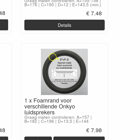
Graag maten controleren: A=155-158 |
B=176 | C=190 | D=12 | E=143,5 (mm.)
.48
€ 7.48
Details
1 x Foamrand voor
verschillende Onkyo
luidsprekers
Graag maten controleren: A=157 |
B=182 | C=196 | D=13,5 | E=144
.48
€ 7.98