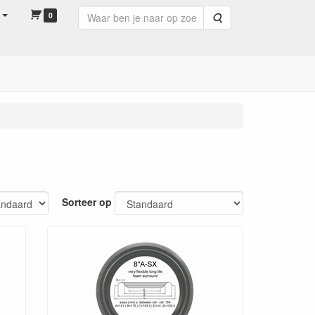
0
Zoeken
Sorteer op