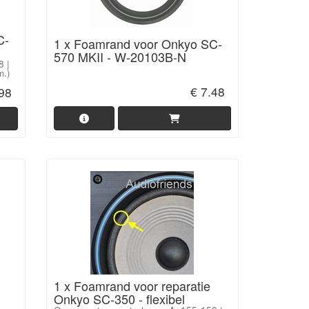
C-
1 x Foamrand voor Onkyo SC-
570 MKII - W-20103B-N
8 |
m.)
€ 7.48
.98
1 x Foamrand voor reparatie
Onkyo SC-350 - flexibel