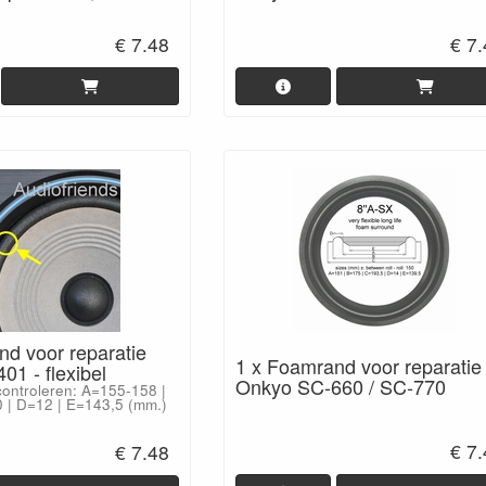
€ 7.48
€ 7
nd voor reparatie
1 x Foamrand voor reparatie
1 - flexibel
Onkyo SC-660 / SC-770
ontroleren: A=155-158 |
 | D=12 | E=143,5 (mm.)
€ 7
€ 7.48