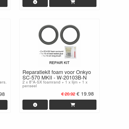
Reparatiekit foam voor Onkyo
SC-570 MKII - W-20103B-N
ers.
2 x 8"A-SX foamrand + 1 x lijm + 1 x
penseel
€ 19.98
.98
€ 20.92