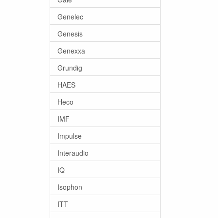
Genelec
Genesis
Genexxa
Grundig
HAES
Heco
IMF
Impulse
Interaudio
IQ
Isophon
ITT