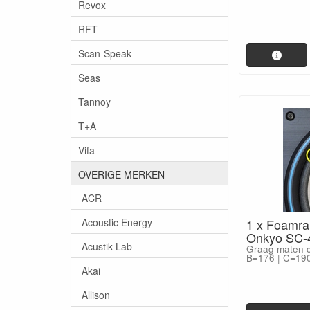
Revox
RFT
Scan-Speak
Seas
Tannoy
T+A
Vifa
OVERIGE MERKEN
ACR
Acoustic Energy
1 x Foamra
Onkyo SC-40
Acustik-Lab
Graag maten c
B=176 | C=190
Akai
Allison