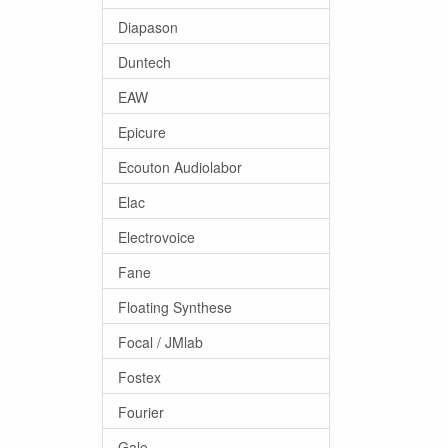
Diapason
Duntech
EAW
Epicure
Ecouton Audiolabor
Elac
Electrovoice
Fane
Floating Synthese
Focal / JMlab
Fostex
Fourier
Gale