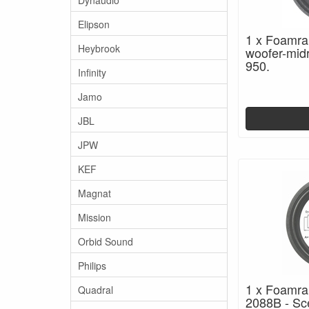
Elipson
1 x Foamra
Heybrook
woofer-mid
950.
Infinity
Jamo
JBL
JPW
KEF
Magnat
Mission
Orbid Sound
Philips
1 x Foamra
Quadral
2088B - Sc