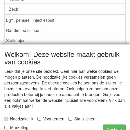
Zeck
Lijm, penseel, injectiespuit
Randen naar maat
Stofkapjes
Welkom! Deze website maakt gebruik
Informatie
van cookies
Lijm / Penseel / Vloeistof
Leuk dat je onze site bezoekt. Geef hier aan welke cookies we
mogen plaatsen. De noodzakelijke cookies verzamelen geen
Foam of rubber randen?
persoonsgegevens. De overige cookies helpen ons de site en je
Belangrijk bij bestellen
bezoekerservaring te verbeteren. Ook helpen ze ons om onze
producten beter bij je onder de aandacht te brengen. Ga je voor
Nieuws
een optimaal werkende website inclusief alle voordelen? Vink dan
alle vakjes aan!
Contact / Gegevens
Algemene Voorwaarden
Noodzakelijk
Voorkeuren
Statistieken
Marketing
Opslaan