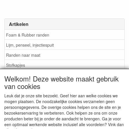
Artikelen
Foam & Rubber randen
Lijm, penseel, injectiespuit
Randen naar maat
Stofkapjes
Welkom! Deze website maakt gebruik
Informatie
van cookies
Lijm / Penseel / Vloeistof
Leuk dat je onze site bezoekt. Geef hier aan welke cookies we
mogen plaatsen. De noodzakelijke cookies verzamelen geen
Foam of rubber randen?
persoonsgegevens. De overige cookies helpen ons de site en je
Belangrijk bij bestellen
bezoekerservaring te verbeteren. Ook helpen ze ons om onze
producten beter bij je onder de aandacht te brengen. Ga je voor
Nieuws
een optimaal werkende website inclusief alle voordelen? Vink dan