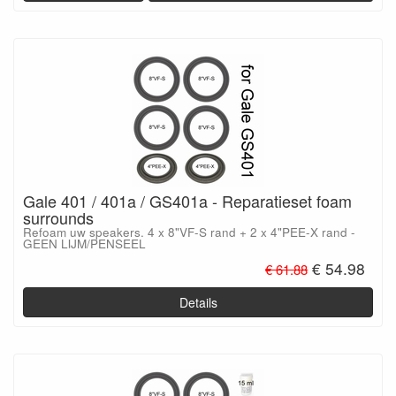
Gale 401 / 401a / GS401a - Reparatieset foam
surrounds
Refoam uw speakers. 4 x 8"VF-S rand + 2 x 4"PEE-X rand -
GEEN LIJM/PENSEEL
€ 54.98
€ 61.88
Details