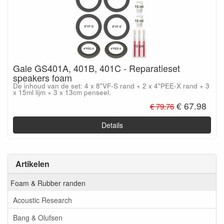
Gale GS401A, 401B, 401C - Reparatieset
speakers foam
De inhoud van de set: 4 x 8"VF-S rand + 2 x 4"PEE-X rand + 3
x 15ml lijm + 3 x 13cm penseel.
€ 67.98
€ 79.76
Details
Artikelen
Foam & Rubber randen
Acoustic Research
Bang & Olufsen