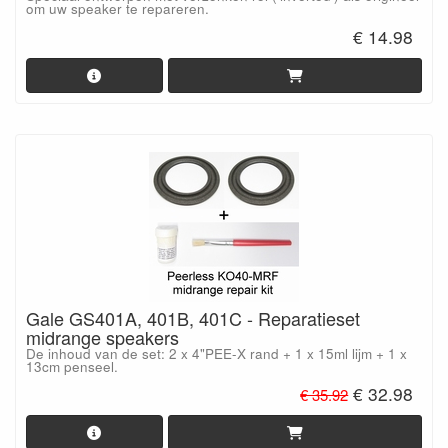
om uw speaker te repareren.
€ 14.98
Gale GS401A, 401B, 401C - Reparatieset
midrange speakers
De inhoud van de set: 2 x 4"PEE-X rand + 1 x 15ml lijm + 1 x
13cm penseel.
€ 32.98
€ 35.92