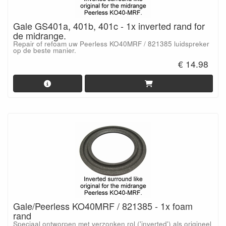
Gale GS401a, 401b, 401c - 1x inverted rand for
de midrange.
Repair of refoam uw Peerless KO40MRF / 821385 luidspreker
op de beste manier.
€ 14.98
Gale/Peerless KO40MRF / 821385 - 1x foam
rand
Speciaal ontworpen met verzonken rol ('inverted') als origineel