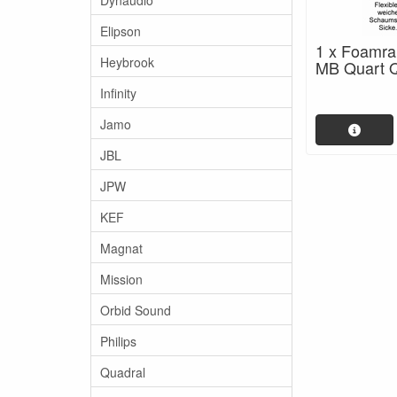
Elipson
1 x Foamra
Heybrook
MB Quart 
Infinity
Jamo
JBL
JPW
KEF
Magnat
Mission
Orbid Sound
Philips
Quadral