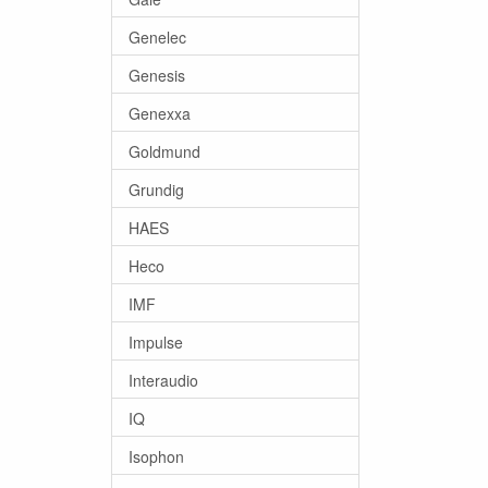
Genelec
Genesis
Genexxa
Goldmund
Grundig
HAES
Heco
IMF
Impulse
Interaudio
IQ
Isophon