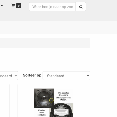
0
Zoeken
Sorteer op