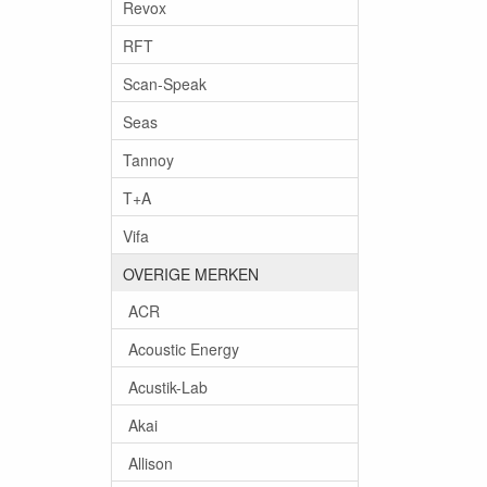
Revox
RFT
Scan-Speak
Seas
Tannoy
T+A
Vifa
OVERIGE MERKEN
ACR
Acoustic Energy
Acustik-Lab
Akai
Allison