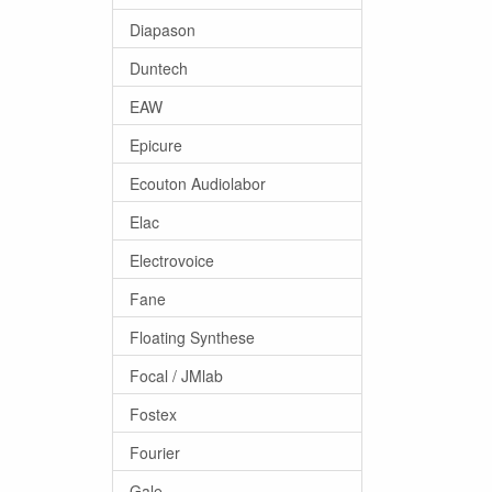
Diapason
Duntech
EAW
Epicure
Ecouton Audiolabor
Elac
Electrovoice
Fane
Floating Synthese
Focal / JMlab
Fostex
Fourier
Gale