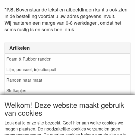
*P.S.
Bovenstaande tekst en afbeeldingen kunt u ook zien
in de bestelling voordat u uw adres gegevens invult.
Wij hanteren een marge van 0-6 werkdagen, omdat het
soms rustig is en soms heel druk.
Artikelen
Foam & Rubber randen
Lijm, penseel, injectiespuit
Randen naar maat
Stofkapjes
Welkom! Deze website maakt gebruik
Informatie
van cookies
Lijm / Penseel / Vloeistof
Leuk dat je onze site bezoekt. Geef hier aan welke cookies we
mogen plaatsen. De noodzakelijke cookies verzamelen geen
Foam of rubber randen?
persoonsgegevens. De overige cookies helpen ons de site en je