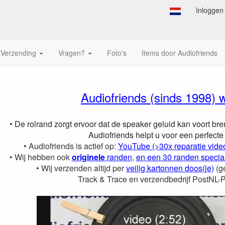
Inloggen
Verzending
Vragen?
Foto's
Items door Audiofriends
er de foam- en rubber rand
Audiofriends
(sinds 1998)
•
De rolrand zorgt ervoor dat de speaker geluid kan voort b
Audiofriends helpt u voor een perfecte 
• Audiofriends is actief op:
YouTube (>30x reparatie video
•
Wij hebben ook
originele
randen
,
en een 30 randen specia
• Wij verzenden altijd per
veilig kartonnen doos(je)
(g
Track & Trace en verzendbedrijf PostNL-Pri