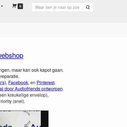
0
Zoeken
en van uw speakers.
webshop
rengen, maar kan ook kapot gaan.
reparatie.
's)
,
Facebook
, en
Pinterest
.
al door Audiofriends ontworpen
.
een kreukelige envelop),
ority (snel).