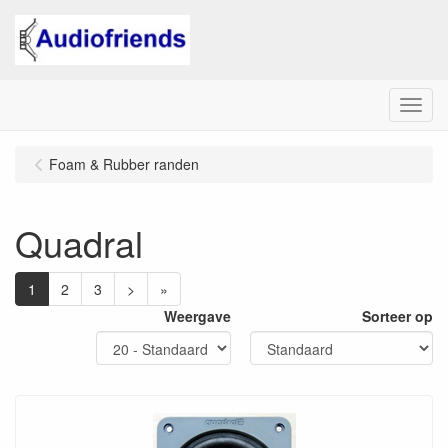
Menu
Foam & Rubber randen
Quadral
1
2
3
>
»
Weergave
Sorteer op