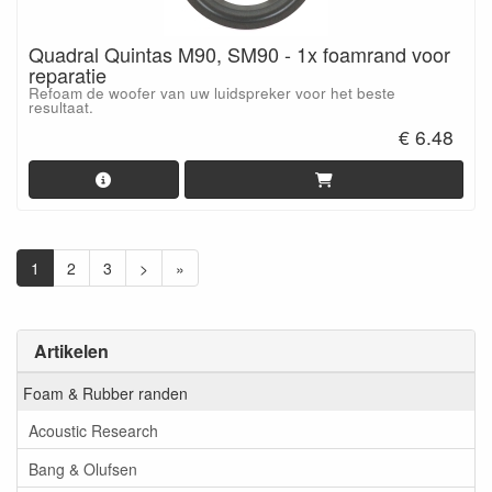
Quadral Quintas M90, SM90 - 1x foamrand voor
reparatie
Refoam de woofer van uw luidspreker voor het beste
resultaat.
€ 6.48
1
2
3
>
»
Artikelen
Foam & Rubber randen
Acoustic Research
Bang & Olufsen