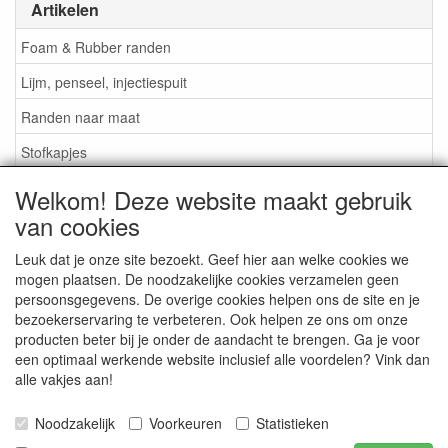
Artikelen
Foam & Rubber randen
Lijm, penseel, injectiespuit
Randen naar maat
Stofkapjes
Welkom! Deze website maakt gebruik
Informatie
van cookies
Lijm / Penseel / Vloeistof
Leuk dat je onze site bezoekt. Geef hier aan welke cookies we
mogen plaatsen. De noodzakelijke cookies verzamelen geen
Foam of rubber randen?
persoonsgegevens. De overige cookies helpen ons de site en je
Belangrijk bij bestellen
bezoekerservaring te verbeteren. Ook helpen ze ons om onze
producten beter bij je onder de aandacht te brengen. Ga je voor
Nieuws
een optimaal werkende website inclusief alle voordelen? Vink dan
alle vakjes aan!
Contact / Gegevens
Algemene Voorwaarden
Noodzakelijk
Voorkeuren
Statistieken