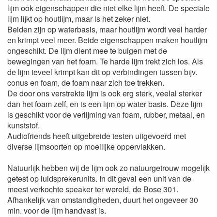
lijm ook eigenschappen die niet elke lijm heeft. De speciale
lijm lijkt op houtlijm, maar is het zeker niet.
Beiden zijn op waterbasis, maar houtlijm wordt veel harder
en krimpt veel meer. Beide eigenschappen maken houtlijm
ongeschikt. De lijm dient mee te buigen met de
bewegingen van het foam. Te harde lijm trekt zich los. Als
de lijm teveel krimpt kan dit op verbindingen tussen bijv.
conus en foam, de foam naar zich toe trekken.
De door ons verstrekte lijm is ook erg sterk, veelal sterker
dan het foam zelf, en is een lijm op water basis. Deze lijm
is geschikt voor de verlijming van foam, rubber, metaal, en
kunststof.
Audiofriends heeft uitgebreide testen uitgevoerd met
diverse lijmsoorten op moeilijke oppervlakken.
Natuurlijk hebben wij de lijm ook zo natuurgetrouw mogelijk
getest op luidsprekerunits. In dit geval een unit van de
meest verkochte speaker ter wereld, de Bose 301.
Afhankelijk van omstandigheden, duurt het ongeveer 30
min. voor de lijm handvast is.