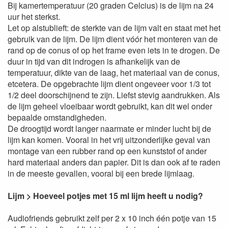
Bij kamertemperatuur (20 graden Celcius) is de lijm na 24
uur het sterkst.
Let op alstublieft: de sterkte van de lijm valt en staat met het
gebruik van de lijm. De lijm dient vóór het monteren van de
rand op de conus of op het frame even iets in te drogen. De
duur in tijd van dit indrogen is afhankelijk van de
temperatuur, dikte van de laag, het materiaal van de conus,
etcetera. De opgebrachte lijm dient ongeveer voor 1/3 tot
1/2 deel doorschijnend te zijn. Liefst stevig aandrukken. Als
de lijm geheel vloeibaar wordt gebruikt, kan dit wel onder
bepaalde omstandigheden.
De droogtijd wordt langer naarmate er minder lucht bij de
lijm kan komen. Vooral in het vrij uitzonderlijke geval van
montage van een rubber rand op een kunststof of ander
hard materiaal anders dan papier. Dit is dan ook af te raden
in de meeste gevallen, vooral bij een brede lijmlaag.
Lijm > Hoeveel potjes met 15 ml lijm heeft u nodig?
Audiofriends gebruikt zelf per 2 x 10 inch één potje van 15