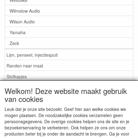
Wilmslow Audio
Wilson Audio
Yamaha
Zeck
Lijm, penseel, injectiespuit
Randen naar maat
Stofkapjes
Welkom! Deze website maakt gebruik
Informatie
van cookies
Lijm / Penseel / Vloeistof
Leuk dat je onze site bezoekt. Geef hier aan welke cookies we
mogen plaatsen. De noodzakelijke cookies verzamelen geen
Foam of rubber randen?
persoonsgegevens. De overige cookies helpen ons de site en je
Belangrijk bij bestellen
bezoekerservaring te verbeteren. Ook helpen ze ons om onze
producten beter bij je onder de aandacht te brengen. Ga je voor
Nieuws