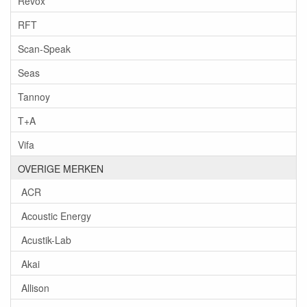
Revox
RFT
Scan-Speak
Seas
Tannoy
T+A
Vifa
OVERIGE MERKEN
ACR
Acoustic Energy
Acustik-Lab
Akai
Allison