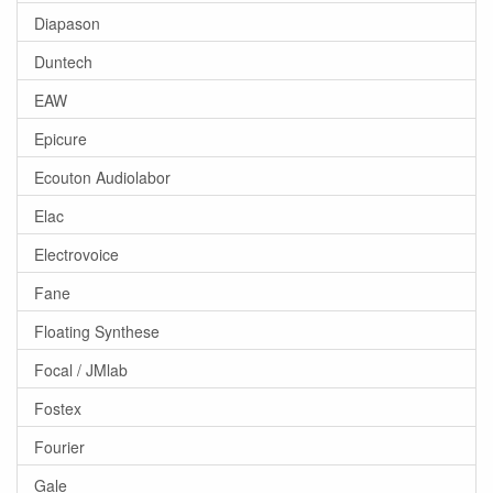
Diapason
Duntech
EAW
Epicure
Ecouton Audiolabor
Elac
Electrovoice
Fane
Floating Synthese
Focal / JMlab
Fostex
Fourier
Gale