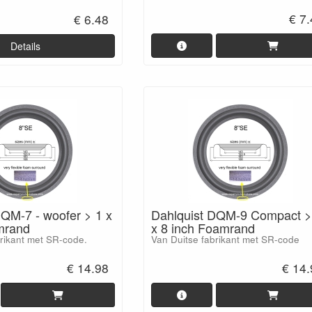
€ 7
€ 6.48
Details
DQM-7 - woofer > 1 x
Dahlquist DQM-9 Compact >
mrand
x 8 inch Foamrand
brikant met SR-code.
Van Duitse fabrikant met SR-code
€ 14.98
€ 14