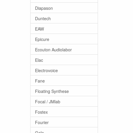
Diapason
Duntech
EAW
Epicure
Ecouton Audiolabor
Elac
Electrovoice
Fane
Floating Synthese
Focal / JMlab
Fostex
Fourier
Gale