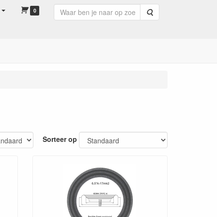
0
Zoeken
Sorteer op