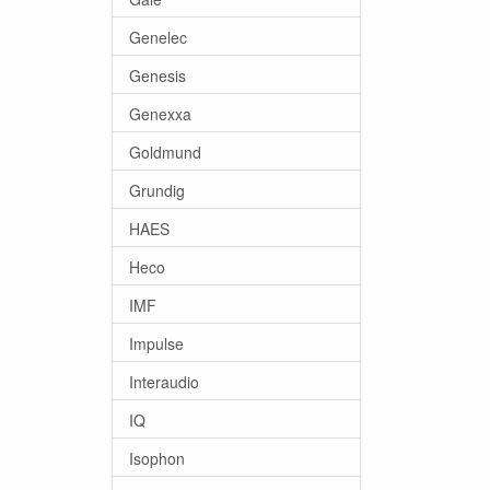
Genelec
Genesis
Genexxa
Goldmund
Grundig
HAES
Heco
IMF
Impulse
Interaudio
IQ
Isophon