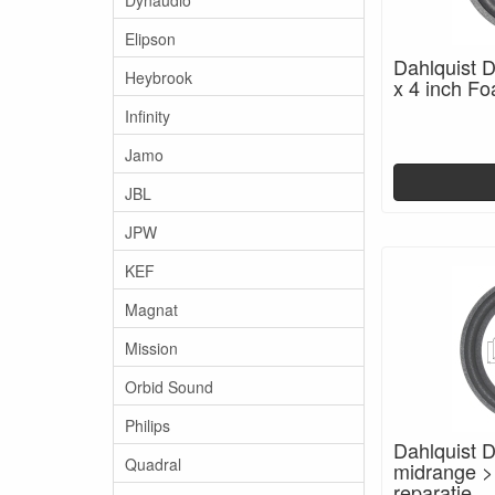
Elipson
Dahlquist 
Heybrook
x 4 inch F
Infinity
Jamo
JBL
JPW
KEF
Magnat
Mission
Orbid Sound
Philips
Dahlquist 
Quadral
midrange >
reparatie.