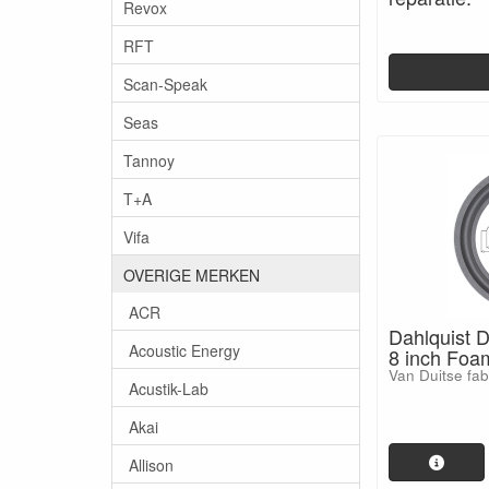
Revox
RFT
Scan-Speak
Seas
Tannoy
T+A
Vifa
OVERIGE MERKEN
ACR
Dahlquist 
Acoustic Energy
8 inch Foa
Van Duitse fa
Acustik-Lab
Akai
Allison