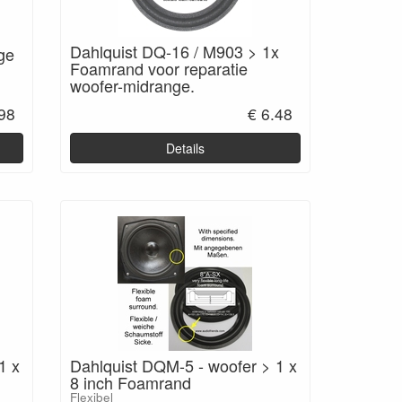
Dahlquist DQ-16 / M903 > 1x
ge
Foamrand voor reparatie
woofer-midrange.
.98
€ 6.48
Details
1 x
Dahlquist DQM-5 - woofer > 1 x
8 inch Foamrand
Flexibel