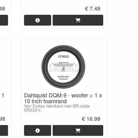
.48
€ 7.48
 1
Dahlquist DQM-9 - woofer > 1 x
10 inch foamrand
Van Duitse fabrikant met SR-code
SR222/x.
.98
€ 16.98