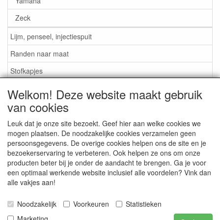
Yamaha
Zeck
Lijm, penseel, injectiespuit
Randen naar maat
Stofkapjes
Welkom! Deze website maakt gebruik
Informatie
van cookies
Lijm / Penseel / Vloeistof
Leuk dat je onze site bezoekt. Geef hier aan welke cookies we
mogen plaatsen. De noodzakelijke cookies verzamelen geen
Foam of rubber randen?
persoonsgegevens. De overige cookies helpen ons de site en je
Belangrijk bij bestellen
bezoekerservaring te verbeteren. Ook helpen ze ons om onze
producten beter bij je onder de aandacht te brengen. Ga je voor
Nieuws
een optimaal werkende website inclusief alle voordelen? Vink dan
alle vakjes aan!
Contact / Gegevens
Algemene Voorwaarden
Noodzakelijk
Voorkeuren
Statistieken
Marketing