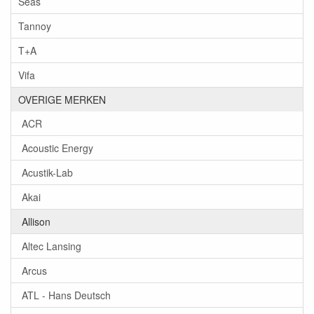
Seas
Tannoy
T+A
Vifa
OVERIGE MERKEN
ACR
Acoustic Energy
Acustik-Lab
Akai
Allison
Altec Lansing
Arcus
ATL - Hans Deutsch