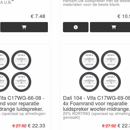
Refoam uw luidspreker met de beste
 A.U.B.
materialen voor de beste klank.
€ 7.48
€ 10
 Vifa C17WG-66-08 -
Dali 104 - Vifa C17WG-69-08
nd voor reparatie
4x Foamrand voor reparatie
drange luidspreker.
luidspreker woofer-midrange
(speciaal op afmetingen
20% KORTING (speciaal op afmetin
gemaakt)
€ 22.33
€ 22
€ 27.92
€ 27.92