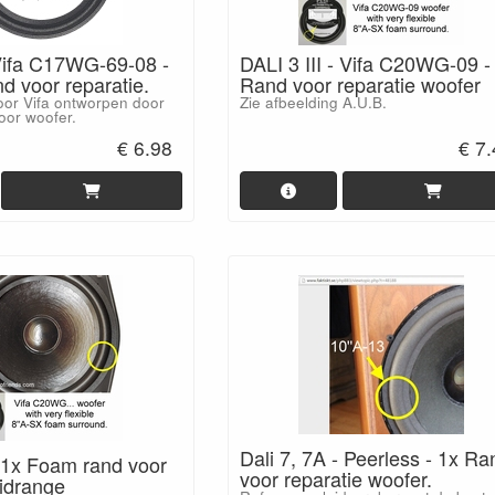
 Vifa C17WG-69-08 -
DALI 3 III - Vifa C20WG-09 -
d voor reparatie.
Rand voor reparatie woofer
voor Vifa ontworpen door
Zie afbeelding A.U.B.
oor woofer.
€ 6.98
€ 7
Dali 7, 7A - Peerless - 1x Ra
- 1x Foam rand voor
voor reparatie woofer.
midrange