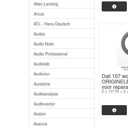
Altec Lansing
Arcus
ATL - Hans Deutsch
Audax
Audio Note
Audio Professional
Audiolab
Audioton
Dali 107 wo
ORIGINELE
Auratone
voor repara
2 x 10"TA + 2 x
Audioanalyse
Audiovector
Avalon
Avance