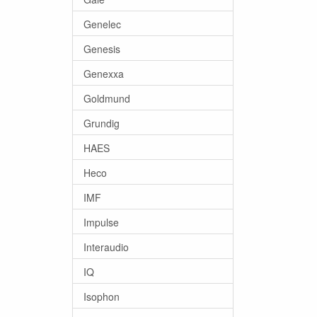
Genelec
Genesis
Genexxa
Goldmund
Grundig
HAES
Heco
IMF
Impulse
Interaudio
IQ
Isophon