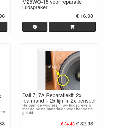
M25WO-15 voor reparatie
luidspreker.
.98
€ 16.98
Dali 7, 7A Reparatiekit: 2x
 -
foamrand + 2x lijm + 2x penseel
Refoam de woofers in uw luidsprekers
.
met de beste materialen voor het beste
gen
geluid.
.33
€ 32.98
€ 34.48