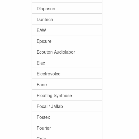
Diapason
Duntech
EAW
Epicure
Ecouton Audiolabor
Elac
Electrovoice
Fane
Floating Synthese
Focal / JMlab
Fostex
Fourier
Gale