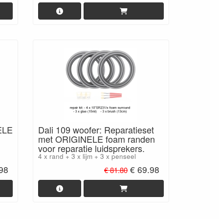
ELE
Dali 109 woofer: Reparatieset
met ORIGINELE foam randen
voor reparatie luidsprekers.
4 x rand + 3 x lijm + 3 x penseel
.98
€ 69.98
€ 81.80