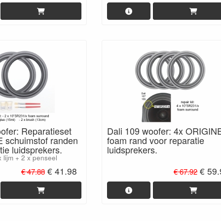
ofer: Reparatieset
Dali 109 woofer: 4x ORIGIN
 schuimstof randen
foam rand voor reparatie
tie luidsprekers.
luidsprekers.
 lijm + 2 x penseel
€ 41.98
€ 59
€ 47.88
€ 67.92