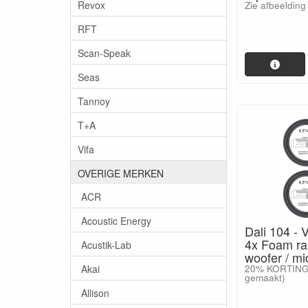
Revox
Zie afbeelding
RFT
Scan-Speak
Seas
Tannoy
T+A
Vifa
OVERIGE MERKEN
ACR
Acoustic Energy
Dali 104 -
4x Foam ra
Acustik-Lab
woofer / mi
Akai
20% KORTING 
gemaakt)
Allison