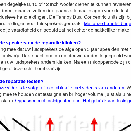
een degelijke 8, 10 of 12 inch woofer dienen te kunnen revis
eren, maar ze zullen doorgaans allemaal slagen voor de test me
lusieve handleidingen. De Tannoy Dual Concentric units zijn b
andleidingen voor luidsprekers gemaakt.
Met onze handleidingen
beetje vaardigheid en geduld zal het echter gemakkelijker maken
 de speakers na de reparatie klinken?
ng mee dat uw luidsprekers de afgelopen 5 jaar speelden met r
ke ontwerp. Daarnaast moeten de nieuwe randen ingespeeld word
en uw luidsprekers anders klinken. Na een inloopperiode zijn d
t geluidsverschil hoorbaar zijn.
 de reparatie testen?
nze video’s te volgen
,
in combinatie met video’s van anderen
. W
g mee te houden dat testsignalen bij hoger volume, juist als u nie
tstaan.
Oppassen met testsignalen dus. Het gebruik van testsign