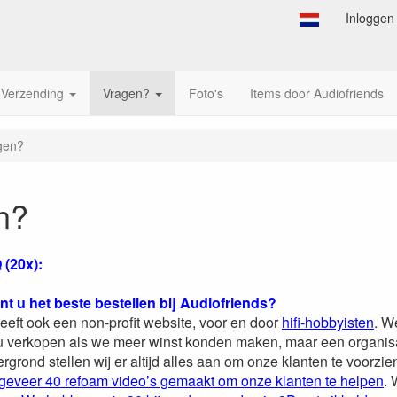
Inloggen
Verzending
Vragen?
Foto's
Items door Audiofriends
gen?
n?
(20x):
t u het beste bestellen bij Audiofriends?
eeft ook een non-profit website, voor en door
hifi-hobbyisten
. W
 verkopen als we meer winst konden maken, maar een organisati
rgrond stellen wij er altijd alles aan om onze klanten te voorzi
eveer 40 refoam video’s gemaakt om onze klanten te helpen
.