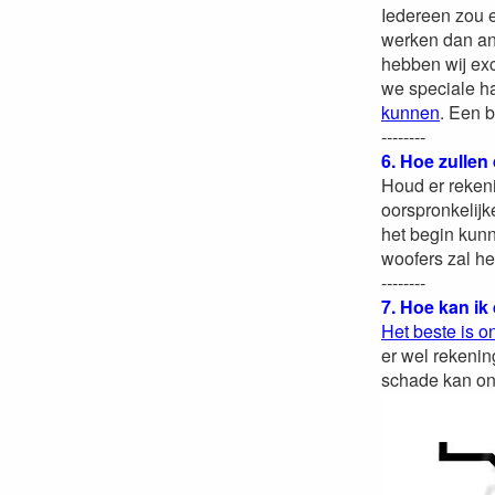
Iedereen zou 
werken dan and
hebben wij exc
we speciale h
kunnen
. Een 
--------
6. Hoe zullen
Houd er rekeni
oorspronkelij
het begin kunn
woofers zal he
--------
7. Hoe kan ik
Het beste is o
er wel rekenin
schade kan on