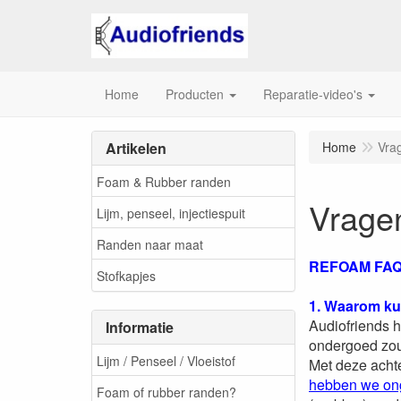
Home
Producten
Reparatie-video's
Artikelen
Home
Vra
Foam & Rubber randen
Vrage
Lijm, penseel, injectiespuit
Randen naar maat
REFOAM FAQ 
Stofkapjes
1. Waarom kun
Audiofriends h
Informatie
ondergoed zou
Lijm / Penseel / Vloeistof
Met deze achte
hebben we ong
Foam of rubber randen?