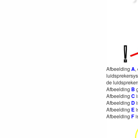
Afbeelding
A
,
luidsprekersys
de luidspreker
Afbeelding
B
g
Afbeelding
C
i
Afbeelding
D
i
Afbeelding
E
i
Afbeelding
F
i