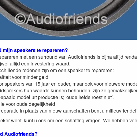
rd mijn speakers te repareren?
pareren met een surround van Audiofriends is bijna altijd renda
ijwel altijd een investering waard.
chillende redenen zijn om een speaker te repareren:
liteit voor minder geld
or speakers van 15 jaar en ouder, maar ook voor nieuwere mo
uidsprekers hun waarde kunnen behouden, zijn ze gemakkelijker
epaald model uit productie is; 'oude liefde roest niet’.
ie voor oude degelijkheid
reparatie in plaats van nieuw aanschaffen bent u milieuvriendeli
 zeker weet, kunt u ons om een schatting vragen. We hebben veel
nd Audiofriends?