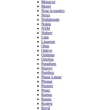
Monacor
Morel
Neat Acoustics
Nexo
Nightingale
Nokia
NSM
Nubert
Linn
Linaeum
Ohm
Onkyo
Optimus
Ortofon
Paradigm
Peavey
Peerless
Phase Linear
Phonar
Pioneer
Proac
Ramsa
Rauna
Rogers
Royd