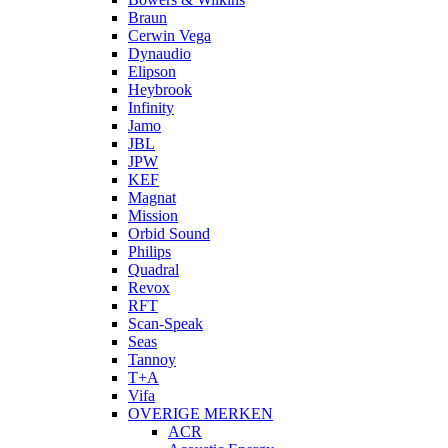
Braun
Cerwin Vega
Dynaudio
Elipson
Heybrook
Infinity
Jamo
JBL
JPW
KEF
Magnat
Mission
Orbid Sound
Philips
Quadral
Revox
RFT
Scan-Speak
Seas
Tannoy
T+A
Vifa
OVERIGE MERKEN
ACR