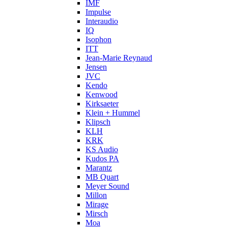
IMF
Impulse
Interaudio
IQ
Isophon
ITT
Jean-Marie Reynaud
Jensen
JVC
Kendo
Kenwood
Kirksaeter
Klein + Hummel
Klipsch
KLH
KRK
KS Audio
Kudos PA
Marantz
MB Quart
Meyer Sound
Millon
Mirage
Mirsch
Moa