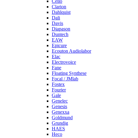
Cello
Clarion
Dahlquist
Dali
Davis
Diapason
Duntech
EAW
Epicure
Ecouton Audiolabor
Elac
Electrovoice
Fane
Floating Synthese
Focal / JMlab
Fostex
Fourier
Gale
Genelec
Genesis
Genexxa
Goldmund
Grundig
HAES
Heco