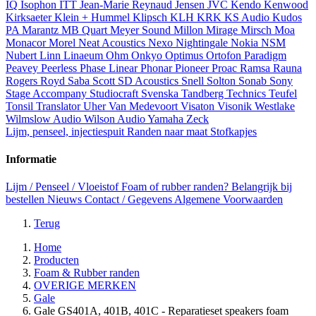
IQ
Isophon
ITT
Jean-Marie Reynaud
Jensen
JVC
Kendo
Kenwood
Kirksaeter
Klein + Hummel
Klipsch
KLH
KRK
KS Audio
Kudos
PA
Marantz
MB Quart
Meyer Sound
Millon
Mirage
Mirsch
Moa
Monacor
Morel
Neat Acoustics
Nexo
Nightingale
Nokia
NSM
Nubert
Linn
Linaeum
Ohm
Onkyo
Optimus
Ortofon
Paradigm
Peavey
Peerless
Phase Linear
Phonar
Pioneer
Proac
Ramsa
Rauna
Rogers
Royd
Saba
Scott
SD Acoustics
Snell
Solton
Sonab
Sony
Stage Accompany
Studiocraft
Svenska
Tandberg
Technics
Teufel
Tonsil
Translator
Uher
Van Medevoort
Visaton
Visonik
Westlake
Wilmslow Audio
Wilson Audio
Yamaha
Zeck
Lijm, penseel, injectiespuit
Randen naar maat
Stofkapjes
Informatie
Lijm / Penseel / Vloeistof
Foam of rubber randen?
Belangrijk bij
bestellen
Nieuws
Contact / Gegevens
Algemene Voorwaarden
Terug
Home
Producten
Foam & Rubber randen
OVERIGE MERKEN
Gale
Gale GS401A, 401B, 401C - Reparatieset speakers foam