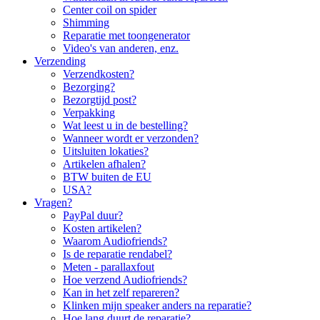
Center coil on spider
Shimming
Reparatie met toongenerator
Video's van anderen, enz.
Verzending
Verzendkosten?
Bezorging?
Bezorgtijd post?
Verpakking
Wat leest u in de bestelling?
Wanneer wordt er verzonden?
Uitsluiten lokaties?
Artikelen afhalen?
BTW buiten de EU
USA?
Vragen?
PayPal duur?
Kosten artikelen?
Waarom Audiofriends?
Is de reparatie rendabel?
Meten - parallaxfout
Hoe verzend Audiofriends?
Kan in het zelf repareren?
Klinken mijn speaker anders na reparatie?
Hoe lang duurt de reparatie?