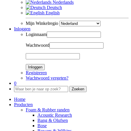
Nederlands
Deutsch
English
Mijn Winkelregio
Inloggen
Loginnaam
Wachtwoord
Inloggen
Registreren
Wachtwoord vergeten?
0
Zoeken
Home
Producten
Foam & Rubber randen
Acoustic Research
Bang & Olufsen
Bose
Bowers & Wilkins