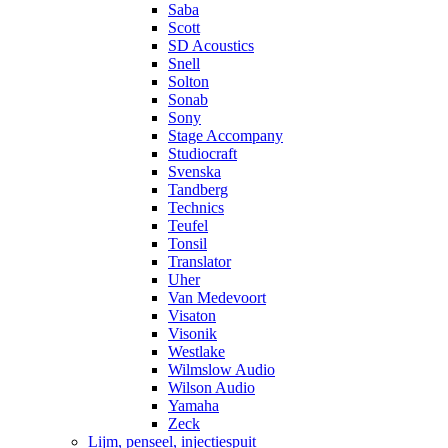
Saba
Scott
SD Acoustics
Snell
Solton
Sonab
Sony
Stage Accompany
Studiocraft
Svenska
Tandberg
Technics
Teufel
Tonsil
Translator
Uher
Van Medevoort
Visaton
Visonik
Westlake
Wilmslow Audio
Wilson Audio
Yamaha
Zeck
Lijm, penseel, injectiespuit