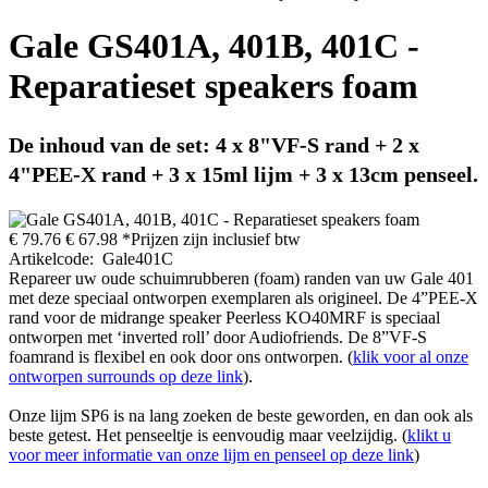
Gale GS401A, 401B, 401C -
Reparatieset speakers foam
De inhoud van de set: 4 x 8"VF-S rand + 2 x
4"PEE-X rand + 3 x 15ml lijm + 3 x 13cm penseel.
€ 79.76
€
67.98
*Prijzen zijn inclusief btw
Artikelcode
:
Gale401C
Repareer uw oude schuimrubberen (foam) randen van uw Gale 401
met deze speciaal ontworpen exemplaren als origineel. De 4”PEE-X
rand voor de midrange speaker Peerless KO40MRF is speciaal
ontworpen met ‘inverted roll’ door Audiofriends. De 8”VF-S
foamrand is flexibel en ook door ons ontworpen. (
klik voor al onze
ontworpen surrounds op deze link
).
Onze lijm SP6 is na lang zoeken de beste geworden, en dan ook als
beste getest. Het penseeltje is eenvoudig maar veelzijdig. (
klikt u
voor meer informatie van onze lijm en penseel op deze link
)