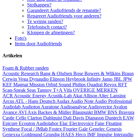
Stofkappen?
Garandeert Audiofriends de reparatie?
Repareert Audiofriends voor anderen?
Te weinig randen?
Telefonisch contact?
Kloppen de afmetingen?
Foto's
Items door Audiofriends
Artikelen
Foam & Rubber randen
Acoustic Research
Bang & Olufsen
Bose
Bowers & Wilkins
Braun
Cerwin Vega
Dynaudio
Elipson
Heybrook
Infinity
Jamo
JBL
JPW
KEF
Magnat
Mission
Orbid Sound
Philips
Quadral
Revox
RFT
Scan-Speak
Seas
Tannoy
T+A
Vifa
OVERIGE MERKEN
ACR
Acoustic Energy
Acustik-Lab
Akai
Allison
Altec Lansing
Arcus
ATL - Hans Deutsch
Audax
Audio Note
Audio Professional
Audiolab
Audioton
Auratone
Audioanalyse
Audiovector
Avalon
Avance
AVI
Axis
Backes & Müller
Blaupunkt
BMW
BNS
Bravura
Castle
Cello
Clarion
Dahlquist
Dali
Davis
Diapason
Duntech
EAW
Epicure
Ecouton Audiolabor
Elac
Electrovoice
Fane
Floating
Synthese
Focal / JMlab
Fostex
Fourier
Gale
Genelec
Genesis
Genexxa
Goldmund
Grundig
HAES
Heco
IMF
Impulse
Interaudio