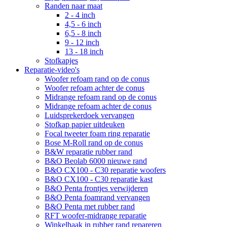
Randen naar maat
2 - 4 inch
4,5 - 6 inch
6,5 - 8 inch
9 - 12 inch
13 - 18 inch
Stofkapjes
Reparatie-video's
Woofer refoam rand op de conus
Woofer refoam achter de conus
Midrange refoam rand op de conus
Midrange refoam achter de conus
Luidsprekerdoek vervangen
Stofkap papier uitdeuken
Focal tweeter foam ring reparatie
Bose M-Roll rand op de conus
B&W reparatie rubber rand
B&O Beolab 6000 nieuwe rand
B&O CX100 - C30 reparatie woofers
B&O CX100 - C30 reparatie kast
B&O Penta frontjes verwijderen
B&O Penta foamrand vervangen
B&O Penta met rubber rand
RFT woofer-midrange reparatie
Winkelhaak in rubber rand repareren