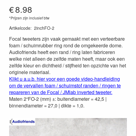
€
8.98
*Prijzen zijn inclusief btw
Artikelcode
:
2inchFO-2
Focal tweeters zijn vaak gemaakt met een verteerbare
foam / schuimrubber ring rond de omgekeerde dome.
Audiofriends heeft een rand / ring laten fabriceren
welke niet alleen de zelfde maten heeft, maar ook een
zelfde kleur en dichtheid / stijfheid ten opzichte van het
originele materiaal.
Klikt u a.u.b. hier voor een goede video-handleiding
om de vervallen foam / schuimstof randen / ringen te
repareren van de Focal / JMlab inverted tweeter.
Maten 2“FO-2 (mm) ±: buitendiameter = 42,5 |
binnendiameter = 27,0 | dikte = 1,0.