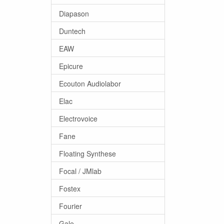
Diapason
Duntech
EAW
Epicure
Ecouton Audiolabor
Elac
Electrovoice
Fane
Floating Synthese
Focal / JMlab
Fostex
Fourier
Gale