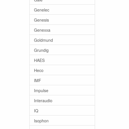
Genelec
Genesis
Genexxa
Goldmund
Grundig
HAES
Heco
IMF
Impulse
Interaudio
IQ
Isophon