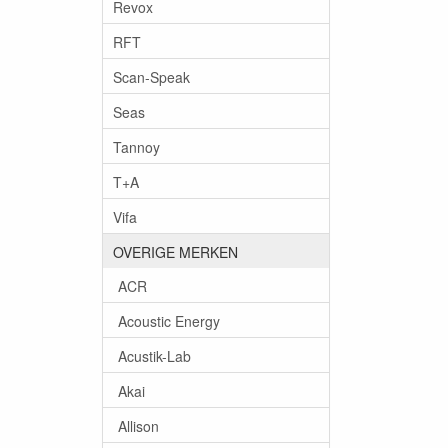
Revox
RFT
Scan-Speak
Seas
Tannoy
T+A
Vifa
OVERIGE MERKEN
ACR
Acoustic Energy
Acustik-Lab
Akai
Allison