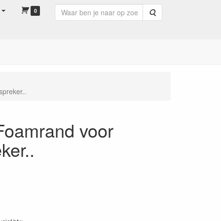
0
Zoeken
preker..
Foamrand voor
ker..