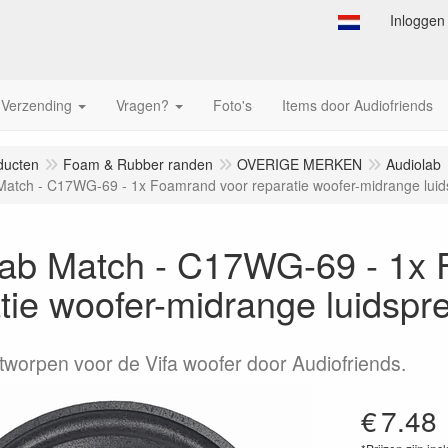
Inloggen
Verzending
Vragen?
Foto's
Items door Audiofriends
ducten
Foam & Rubber randen
OVERIGE MERKEN
Audiolab
Match - C17WG-69 - 1x Foamrand voor reparatie woofer-midrange luids
lab Match - C17WG-69 - 1x 
tie woofer-midrange luidspre
tworpen voor de Vifa woofer door Audiofriends.
€
7.48