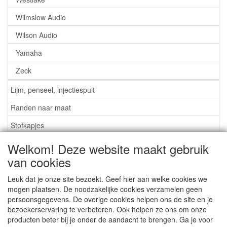
Wilmslow Audio
Wilson Audio
Yamaha
Zeck
Lijm, penseel, injectiespuit
Randen naar maat
Stofkapjes
Welkom! Deze website maakt gebruik
Informatie
van cookies
Lijm / Penseel / Vloeistof
Leuk dat je onze site bezoekt. Geef hier aan welke cookies we
mogen plaatsen. De noodzakelijke cookies verzamelen geen
Foam of rubber randen?
persoonsgegevens. De overige cookies helpen ons de site en je
Belangrijk bij bestellen
bezoekerservaring te verbeteren. Ook helpen ze ons om onze
producten beter bij je onder de aandacht te brengen. Ga je voor
Nieuws