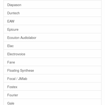
Diapason
Duntech
EAW
Epicure
Ecouton Audiolabor
Elac
Electrovoice
Fane
Floating Synthese
Focal / JMlab
Fostex
Fourier
Gale