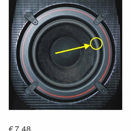
€
7.48