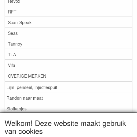
Revox
RFT
Scan-Speak
Seas
Tannoy
T+A
Vifa
OVERIGE MERKEN
Lijm, penseel, injectiespuit
Randen naar maat
Stofkapjes
Welkom! Deze website maakt gebruik
Informatie
van cookies