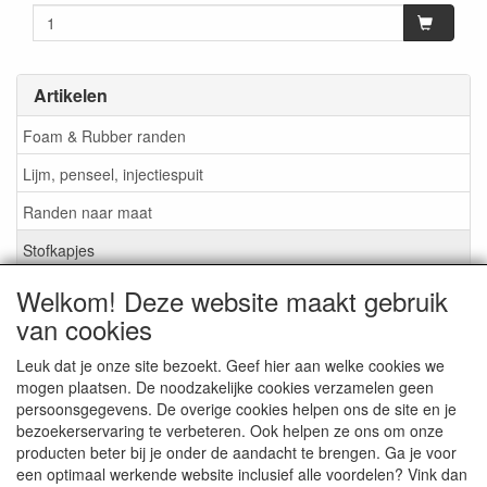
Artikelen
Foam & Rubber randen
Lijm, penseel, injectiespuit
Randen naar maat
Stofkapjes
Welkom! Deze website maakt gebruik
Informatie
van cookies
Lijm / Penseel / Vloeistof
Leuk dat je onze site bezoekt. Geef hier aan welke cookies we
mogen plaatsen. De noodzakelijke cookies verzamelen geen
Foam of rubber randen?
persoonsgegevens. De overige cookies helpen ons de site en je
Belangrijk bij bestellen
bezoekerservaring te verbeteren. Ook helpen ze ons om onze
producten beter bij je onder de aandacht te brengen. Ga je voor
Nieuws
een optimaal werkende website inclusief alle voordelen? Vink dan