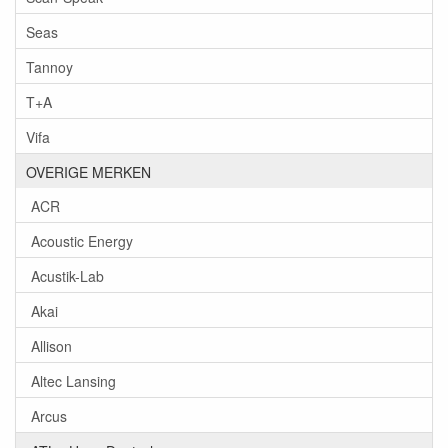
Seas
Tannoy
T+A
Vifa
OVERIGE MERKEN
ACR
Acoustic Energy
Acustik-Lab
Akai
Allison
Altec Lansing
Arcus