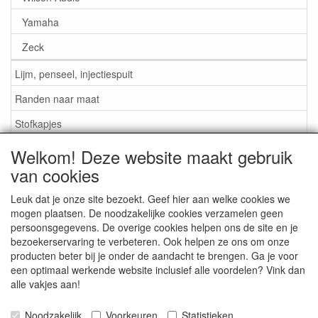
Yamaha
Zeck
Lijm, penseel, injectiespuit
Randen naar maat
Stofkapjes
Welkom! Deze website maakt gebruik
Informatie
van cookies
Lijm / Penseel / Vloeistof
Leuk dat je onze site bezoekt. Geef hier aan welke cookies we
mogen plaatsen. De noodzakelijke cookies verzamelen geen
Foam of rubber randen?
persoonsgegevens. De overige cookies helpen ons de site en je
Belangrijk bij bestellen
bezoekerservaring te verbeteren. Ook helpen ze ons om onze
producten beter bij je onder de aandacht te brengen. Ga je voor
Nieuws
een optimaal werkende website inclusief alle voordelen? Vink dan
alle vakjes aan!
Contact / Gegevens
Algemene Voorwaarden
Noodzakelijk
Voorkeuren
Statistieken