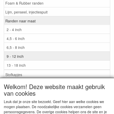
Foam & Rubber randen
Lijm, penseel, injectiespuit
Randen naar maat
2 - 4 inch
4,5 - 6 inch
6,5 - 8 inch
9 - 12 inch
13 - 18 inch
Stofkapjes
Welkom! Deze website maakt gebruik
Informatie
van cookies
Lijm / Penseel / Vloeistof
Leuk dat je onze site bezoekt. Geef hier aan welke cookies we
mogen plaatsen. De noodzakelijke cookies verzamelen geen
Foam of rubber randen?
persoonsgegevens. De overige cookies helpen ons de site en je