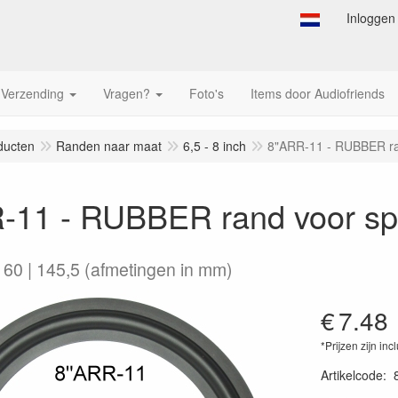
Inloggen
Verzending
Vragen?
Foto's
Items door Audiofriends
ducten
Randen naar maat
6,5 - 8 inch
8"ARR-11 - RUBBER ran
-11 - RUBBER rand voor spe
 160 | 145,5 (afmetingen in mm)
€
7.48
*Prijzen zijn inc
Artikelcode
: