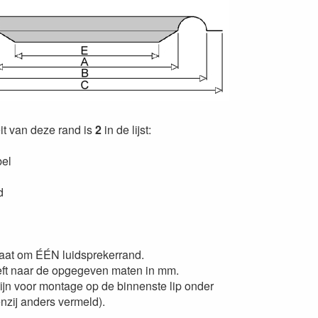
eit van deze rand is
2
in de lijst:
bel
d
gaat om ÉÉN luidsprekerrand.
ieft naar de opgegeven maten in mm.
ijn voor montage op de binnenste lip onder
nzij anders vermeld).