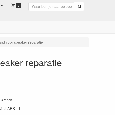
0
Zoeken
d voor speaker reparatie
aker reparatie
lusief btw
8inchARR-11