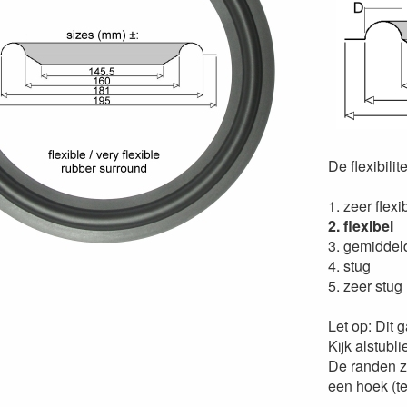
De flexibilit
1. zeer flexi
2. flexibel
3. gemiddel
4. stug
5. zeer stug
Let op: Dit 
Kijk alstubl
De randen z
een hoek (te