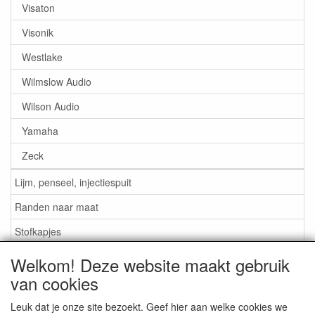
Visaton
Visonik
Westlake
Wilmslow Audio
Wilson Audio
Yamaha
Zeck
Lijm, penseel, injectiespuit
Randen naar maat
Stofkapjes
Welkom! Deze website maakt gebruik
Informatie
van cookies
Lijm / Penseel / Vloeistof
Leuk dat je onze site bezoekt. Geef hier aan welke cookies we