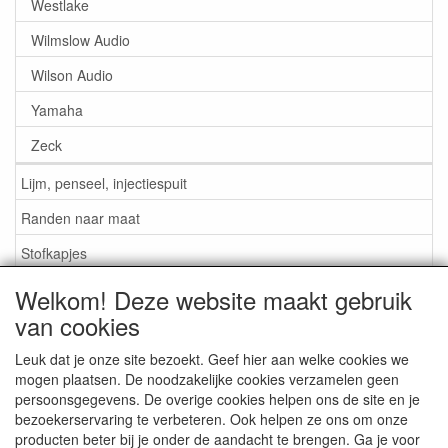
Westlake
Wilmslow Audio
Wilson Audio
Yamaha
Zeck
Lijm, penseel, injectiespuit
Randen naar maat
Stofkapjes
Welkom! Deze website maakt gebruik
Informatie
van cookies
Lijm / Penseel / Vloeistof
Leuk dat je onze site bezoekt. Geef hier aan welke cookies we
mogen plaatsen. De noodzakelijke cookies verzamelen geen
Foam of rubber randen?
persoonsgegevens. De overige cookies helpen ons de site en je
Belangrijk bij bestellen
bezoekerservaring te verbeteren. Ook helpen ze ons om onze
producten beter bij je onder de aandacht te brengen. Ga je voor