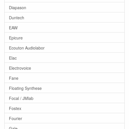
Diapason
Duntech
EAW
Epicure
Ecouton Audiolabor
Elac
Electrovoice
Fane
Floating Synthese
Focal / JMlab
Fostex
Fourier
Gale