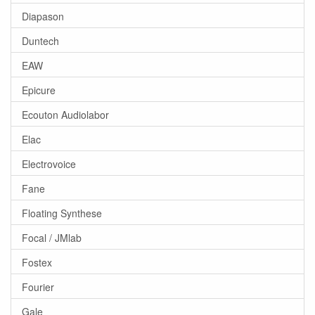
Diapason
Duntech
EAW
Epicure
Ecouton Audiolabor
Elac
Electrovoice
Fane
Floating Synthese
Focal / JMlab
Fostex
Fourier
Gale