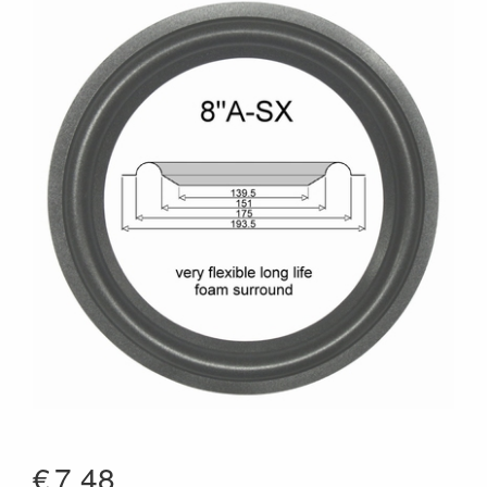
€
7.48