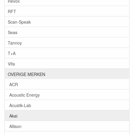
Revox
RFT
Scan-Speak
Seas
Tannoy
T+A
Vifa
OVERIGE MERKEN
ACR
Acoustic Energy
Acustik-Lab
Akai
Allison