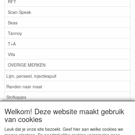
RFT
Scan-Speak
Seas
Tannoy
T+A
Vifa
OVERIGE MERKEN
Lijm, penseel, injectiespuit
Randen naar maat
Stofkapjes
Welkom! Deze website maakt gebruik
Informatie
van cookies
Lijm / Penseel / Vloeistof
Leuk dat je onze site bezoekt. Geef hier aan welke cookies we