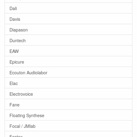
Dali
Davis
Diapason
Duntech
EAW
Epicure
Ecouton Audiolabor
Elac
Electrovoice
Fane
Floating Synthese
Focal / JMlab
Fostex