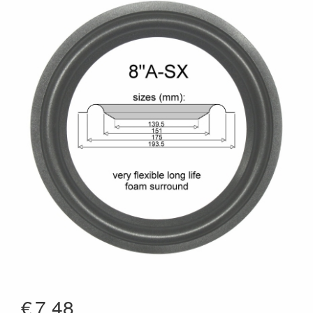
€
7.48