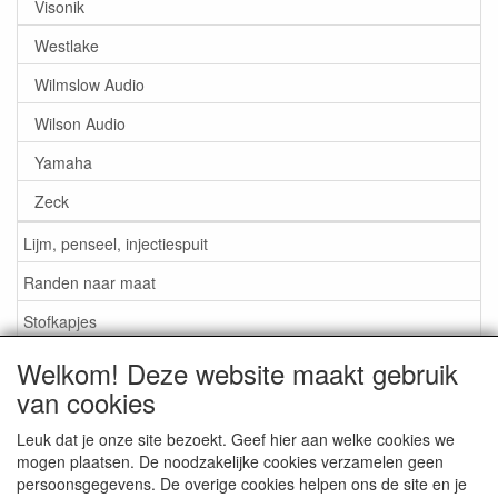
Visonik
Westlake
Wilmslow Audio
Wilson Audio
Yamaha
Zeck
Lijm, penseel, injectiespuit
Randen naar maat
Stofkapjes
Welkom! Deze website maakt gebruik
Informatie
van cookies
Lijm / Penseel / Vloeistof
Leuk dat je onze site bezoekt. Geef hier aan welke cookies we
mogen plaatsen. De noodzakelijke cookies verzamelen geen
Foam of rubber randen?
persoonsgegevens. De overige cookies helpen ons de site en je