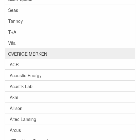
Seas
Tannoy
T+A
Vifa
OVERIGE MERKEN
ACR
Acoustic Energy
Acustik-Lab
Akai
Allison
Altec Lansing
Arcus