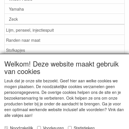
Yamaha
Zeck
Lijm, penseel, injectiespuit
Randen naar maat
Stofkapjes
Welkom! Deze website maakt gebruik
Informatie
van cookies
Lijm / Penseel / Vloeistof
Leuk dat je onze site bezoekt. Geef hier aan welke cookies we
mogen plaatsen. De noodzakelijke cookies verzamelen geen
Foam of rubber randen?
persoonsgegevens. De overige cookies helpen ons de site en je
Belangrijk bij bestellen
bezoekerservaring te verbeteren. Ook helpen ze ons om onze
producten beter bij je onder de aandacht te brengen. Ga je voor
Nieuws
een optimaal werkende website inclusief alle voordelen? Vink dan
alle vakjes aan!
Contact / Gegevens
Algemene Voorwaarden
Noodzakelijk
Voorkeuren
Statistieken