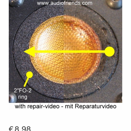
€
8.98