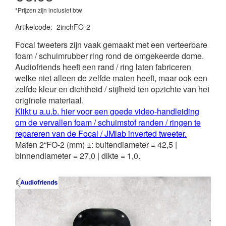
*Prijzen zijn inclusief btw
Artikelcode
:
2inchFO-2
Focal tweeters zijn vaak gemaakt met een verteerbare
foam / schuimrubber ring rond de omgekeerde dome.
Audiofriends heeft een rand / ring laten fabriceren
welke niet alleen de zelfde maten heeft, maar ook een
zelfde kleur en dichtheid / stijfheid ten opzichte van het
originele materiaal.
Klikt u a.u.b. hier voor een goede video-handleiding
om de vervallen foam / schuimstof randen / ringen te
repareren van de Focal / JMlab inverted tweeter.
Maten 2“FO-2 (mm) ±: buitendiameter = 42,5 |
binnendiameter = 27,0 | dikte = 1,0.