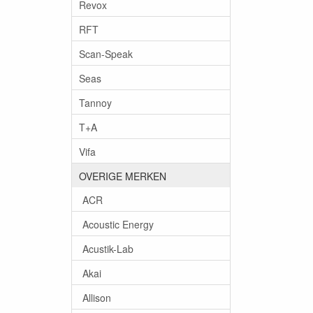
Revox
RFT
Scan-Speak
Seas
Tannoy
T+A
Vifa
OVERIGE MERKEN
ACR
Acoustic Energy
Acustik-Lab
Akai
Allison