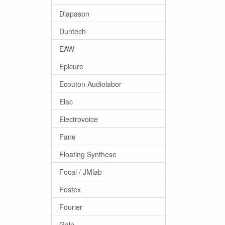
Diapason
Duntech
EAW
Epicure
Ecouton Audiolabor
Elac
Electrovoice
Fane
Floating Synthese
Focal / JMlab
Fostex
Fourier
Gale