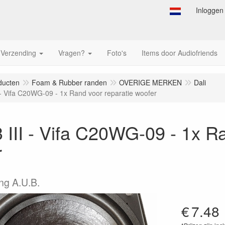
Inloggen
Verzending
Vragen?
Foto's
Items door Audiofriends
ducten
Foam & Rubber randen
OVERIGE MERKEN
Dali
I - Vifa C20WG-09 - 1x Rand voor reparatie woofer
 III - Vifa C20WG-09 - 1x R
r
ing A.U.B.
€
7.48