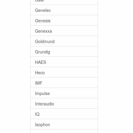
Genelec
Genesis
Genexxa
Goldmund
Grundig
HAES
Heco
IMF
Impulse
Interaudio
IQ
Isophon