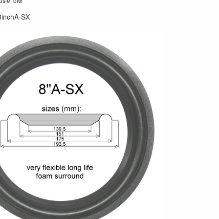
lusief btw
8inchA-SX