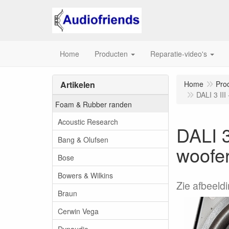
Home
Producten
Reparatie-video's
Artikelen
Home
Pro
DALI 3 II
Foam & Rubber randen
Acoustic Research
DALI 3
Bang & Olufsen
woofe
Bose
Bowers & Wilkins
Zie afbeeld
Braun
Cerwin Vega
Dynaudio