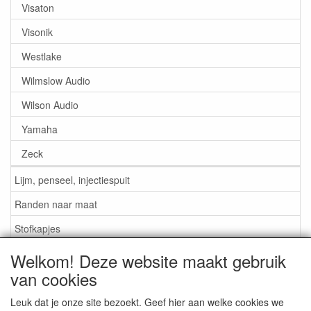
Visaton
Visonik
Westlake
Wilmslow Audio
Wilson Audio
Yamaha
Zeck
Lijm, penseel, injectiespuit
Randen naar maat
Stofkapjes
Welkom! Deze website maakt gebruik
Informatie
van cookies
Lijm / Penseel / Vloeistof
Leuk dat je onze site bezoekt. Geef hier aan welke cookies we