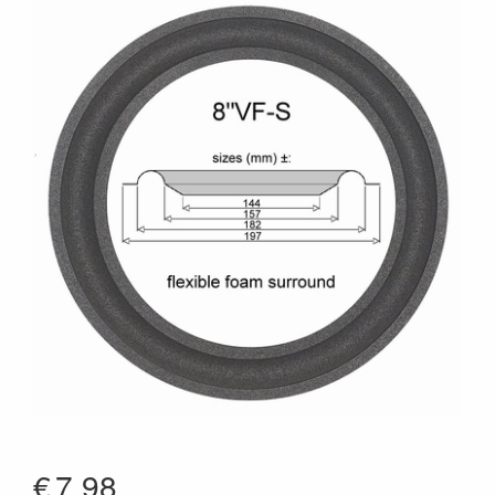
€
7.98