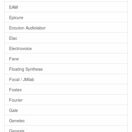
EAW
Epicure
Ecouton Audiolabor
Elac
Electrovoice
Fane
Floating Synthese
Focal / JMlab
Fostex
Fourier
Gale
Genelec
Genesis