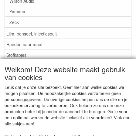
Wilson Audio
Yamaha
Zeck
Lijm, penseel, injectiespuit
Randen naar maat
Stofkapjes
Welkom! Deze website maakt gebruik
Informatie
van cookies
Lijm / Penseel / Vloeistof
Leuk dat je onze site bezoekt. Geef hier aan welke cookies we
mogen plaatsen. De noodzakelijke cookies verzamelen geen
Foam of rubber randen?
persoonsgegevens. De overige cookies helpen ons de site en je
Belangrijk bij bestellen
bezoekerservaring te verbeteren. Ook helpen ze ons om onze
producten beter bij je onder de aandacht te brengen. Ga je voor
Nieuws
een optimaal werkende website inclusief alle voordelen? Vink dan
alle vakjes aan!
Contact / Gegevens