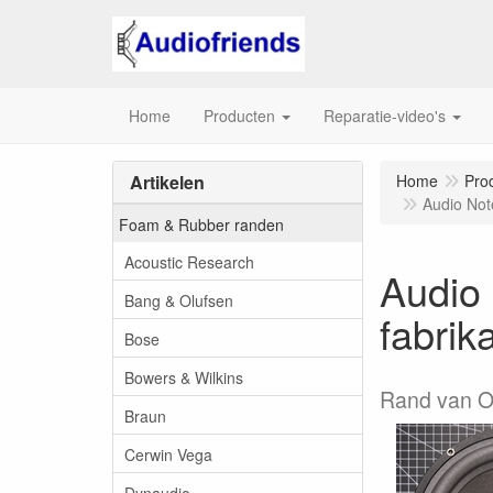
Home
Producten
Reparatie-video's
Artikelen
Home
Pro
Audio Not
Foam & Rubber randen
Acoustic Research
Audio
Bang & Olufsen
fabrik
Bose
Bowers & Wilkins
Rand van OR
Braun
Cerwin Vega
Dynaudio