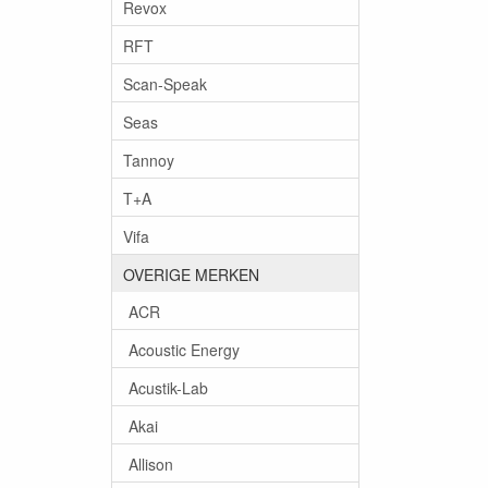
Revox
RFT
Scan-Speak
Seas
Tannoy
T+A
Vifa
OVERIGE MERKEN
ACR
Acoustic Energy
Acustik-Lab
Akai
Allison