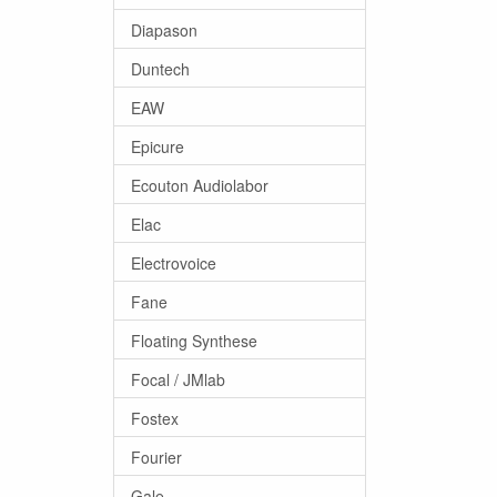
Diapason
Duntech
EAW
Epicure
Ecouton Audiolabor
Elac
Electrovoice
Fane
Floating Synthese
Focal / JMlab
Fostex
Fourier
Gale