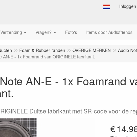
Inloggen
Verzending
Vragen?
Foto's
Items door Audiofriends
ducten
Foam & Rubber randen
OVERIGE MERKEN
Audio No
e AN-E - 1x Foamrand van ORIGINELE fabrikant.
 Note AN-E - 1x Foamrand 
ant.
IGINELE Duitse fabrikant met SR-code voor de rep
€
14.9