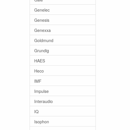
Genelec
Genesis
Genexxa
Goldmund
Grundig
HAES
Heco
IMF
Impulse
Interaudio
IQ
Isophon