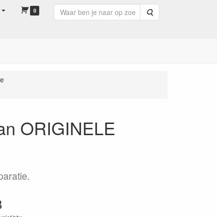
0
Zoeken
te
van ORIGINELE
aratie.
8