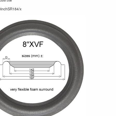
lusief btw
8inchSR184/x