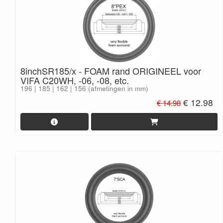
8inchSR185/x - FOAM rand ORIGINEEL voor
VIFA C20WH, -06, -08, etc.
196 | 185 | 162 | 156 (afmetingen in mm)
€ 12.98
€ 14.98