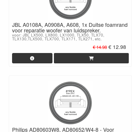
JBL A0108A, A0908A, A608, 1x Duitse foamrand
voor reparatie woofer van luidspreker.
voor: JBL LX500, LX800, LX1000, TLX50, TLX70,
TLX130,TLX500, TLX700, TLX171, TLX271, etc.
€ 12.98
€ 14.98
Philips AD80603W8, AD80652/W4-8 - Voor