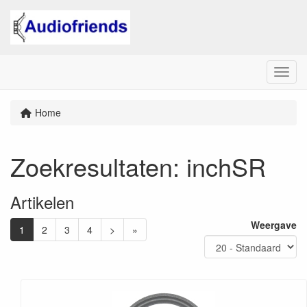
Menu
Home
Zoekresultaten
: inchSR
Artikelen
Weergave
1
2
3
4
>
»