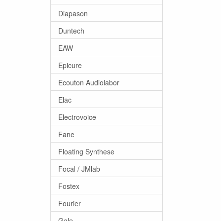
Diapason
Duntech
EAW
Epicure
Ecouton Audiolabor
Elac
Electrovoice
Fane
Floating Synthese
Focal / JMlab
Fostex
Fourier
Gale