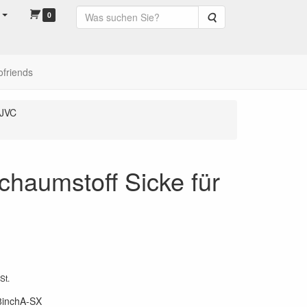
0
Suche
ofriends
JVC
chaumstoff Sicke für
St.
8inchA-SX