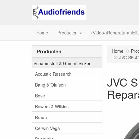
Home
Producten
(Video-)Reparaturanlei
Producten
Home
Pro
JVC SK-40
Schaumstoff & Gummi Sicken
Acoustic Research
JVC SK
Bang & Olufsen
Repara
Bose
Bowers & Wilkins
Braun
Cerwin Vega
Dynaudio