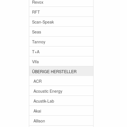
Revox
RFT
Scan-Speak
Seas
Tannoy
T+A
Vifa
ÜBERIGE HERSTELLER
ACR
Acoustic Energy
Acustik-Lab
Akai
Allison