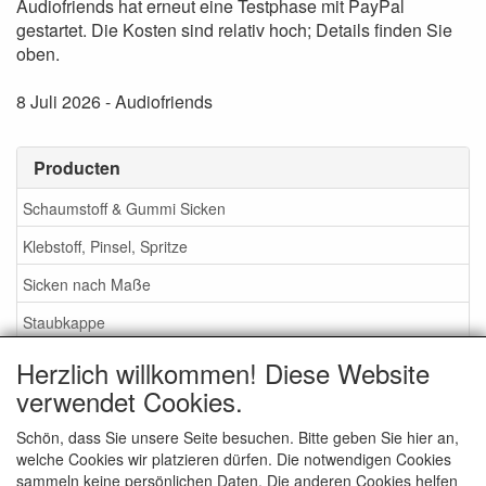
Audiofriends hat erneut eine Testphase mit PayPal
gestartet. Die Kosten sind relativ hoch; Details finden Sie
oben.
8 Juli 2026 - Audiofriends
Producten
Schaumstoff & Gummi Sicken
Klebstoff, Pinsel, Spritze
Sicken nach Maße
Staubkappe
Herzlich willkommen! Diese Website
Service
verwendet Cookies.
Klebstoff / Pinsel / Flüssigkeit
Schön, dass Sie unsere Seite besuchen. Bitte geben Sie hier an,
welche Cookies wir platzieren dürfen. Die notwendigen Cookies
Schaumstoff oder Gummi Sicken?
sammeln keine persönlichen Daten. Die anderen Cookies helfen