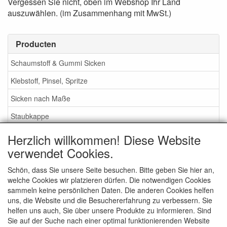
Vergessen Sie nicht, oben im Webshop Ihr ​​Land
auszuwählen. (im Zusammenhang mit MwSt.)
Producten
Schaumstoff & Gummi Sicken
Klebstoff, Pinsel, Spritze
Sicken nach Maße
Staubkappe
Herzlich willkommen! Diese Website
Service
verwendet Cookies.
Klebstoff / Pinsel / Flüssigkeit
Schön, dass Sie unsere Seite besuchen. Bitte geben Sie hier an,
welche Cookies wir platzieren dürfen. Die notwendigen Cookies
Schaumstoff oder Gummi Sicken?
sammeln keine persönlichen Daten. Die anderen Cookies helfen
Wichtig bei Bestellung
uns, die Website und die Besuchererfahrung zu verbessern. Sie
helfen uns auch, Sie über unsere Produkte zu informieren. Sind
Nachrichten
Sie auf der Suche nach einer optimal funktionierenden Website