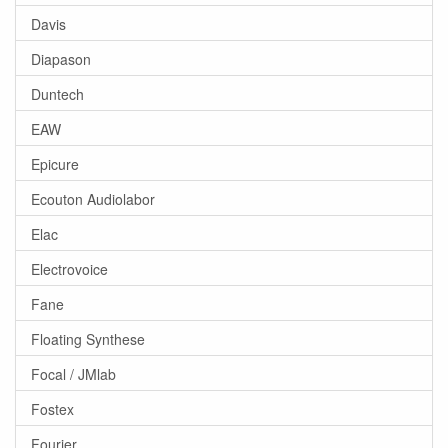
Davis
Diapason
Duntech
EAW
Epicure
Ecouton Audiolabor
Elac
Electrovoice
Fane
Floating Synthese
Focal / JMlab
Fostex
Fourier