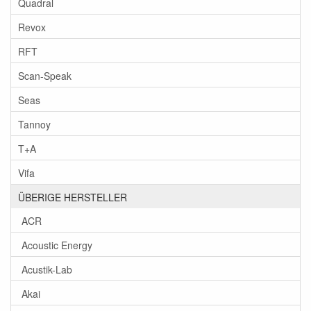
Quadral
Revox
RFT
Scan-Speak
Seas
Tannoy
T+A
Vifa
ÜBERIGE HERSTELLER
ACR
Acoustic Energy
Acustik-Lab
Akai