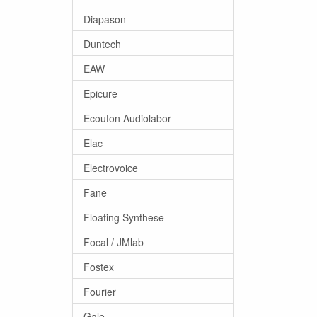
Diapason
Duntech
EAW
Epicure
Ecouton Audiolabor
Elac
Electrovoice
Fane
Floating Synthese
Focal / JMlab
Fostex
Fourier
Gale