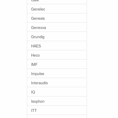
Genelec
Genesis
Genexxa
Grundig
HAES
Heco
IMF
Impulse
Interaudio
IQ
Isophon
ITT