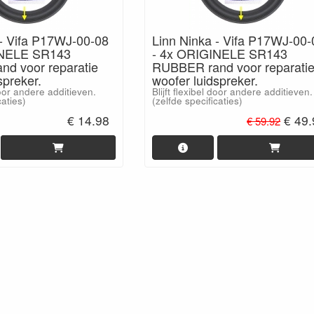
 - Vifa P17WJ-00-08
Linn Ninka - Vifa P17WJ-00-
INELE SR143
- 4x ORIGINELE SR143
d voor reparatie
RUBBER rand voor reparati
spreker.
woofer luidspreker.
 door andere additieven.
Blijft flexibel door andere additieven.
caties)
(zelfde specificaties)
€ 14.98
€ 49
€ 59.92