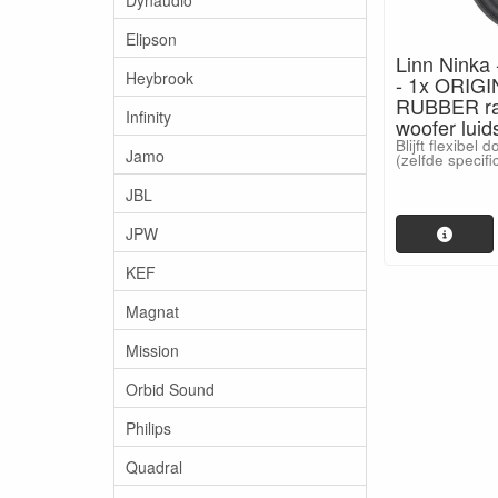
Elipson
Linn Ninka
Heybrook
- 1x ORIG
RUBBER ran
Infinity
woofer luid
Blijft flexibel
Jamo
(zelfde specifi
JBL
JPW
KEF
Magnat
Mission
Orbid Sound
Philips
Quadral