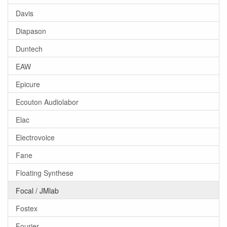
Davis
Diapason
Duntech
EAW
Epicure
Ecouton Audiolabor
Elac
Electrovoice
Fane
Floating Synthese
Focal / JMlab
Fostex
Fourier