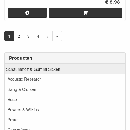
€ 8.98
1
2
3
4
>
»
Producten
Schaumstoff & Gummi Sicken
Acoustic Research
Bang & Olufsen
Bose
Bowers & Wilkins
Braun
Cerwin Vega