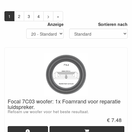
1
2
3
4
>
»
Anzeige
Sortieren nach
Focal 7C03 woofer: 1x Foamrand voor reparatie
luidspreker.
Refoam uw woofer voor het beste resultaat.
€ 7.48