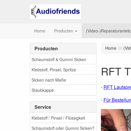
Home
Producten
(Video-)Reparaturanlei
Producten
Home
(Vi
Schaumstoff & Gummi Sicken
RFT Ti
Klebstoff, Pinsel, Spritze
Sicken nach Maße
-
RFT Lautsprec
Staubkappe
-
Für Bestellun
Service
Klebstoff / Pinsel / Flüssigkeit
Schaumstoff oder Gummi Sicken?