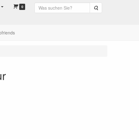
0
Suche
ofriends
ur