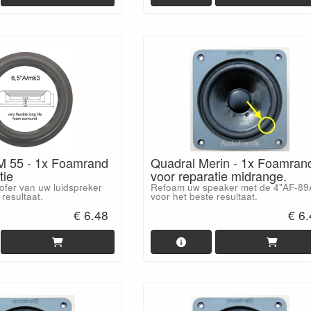
M 55 - 1x Foamrand
Quadral Merin - 1x Foamran
tie
voor reparatie midrange.
fer van uw luidspreker
Refoam uw speaker met de 4"AF-89
 resultaat.
voor het beste resultaat.
€ 6.48
€ 6