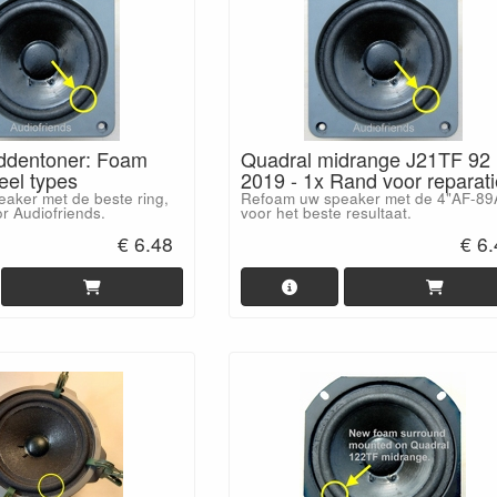
ddentoner: Foam
Quadral midrange J21TF 92
eel types
2019 - 1x Rand voor reparati
aker met de beste ring,
Refoam uw speaker met de 4"AF-89
r Audiofriends.
voor het beste resultaat.
€ 6.48
€ 6