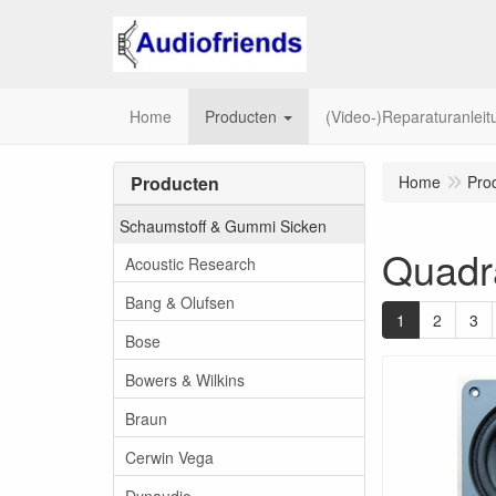
Home
Producten
(Video-)Reparaturanlei
Producten
Home
Pro
Schaumstoff & Gummi Sicken
Quadr
Acoustic Research
Bang & Olufsen
1
2
3
Bose
Bowers & Wilkins
Braun
Cerwin Vega
Dynaudio