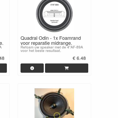
Quadral Odin - 1x Foamrand
e.
voor reparatie midrange.
A
Refoam uw speaker met de 4"AF-89A
voor het beste resultaat.
.48
€ 6.48