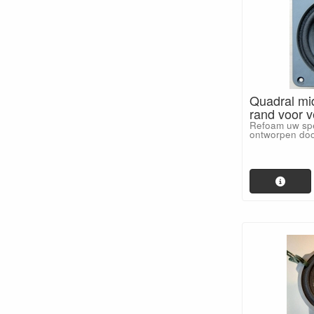
Quadral mi
rand voor v
Refoam uw spe
ontworpen doo