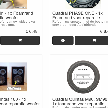
in - 1x Foamrand
Quadral PHASE ONE - 1x
tie woofer
Foamrand voor reparatie
fer van uw luidspreker
Refoam uw speaker met de beste rin
 resultaat.
ontworpen door Audiofriends.
€ 6.48
€ 6
intas 100 - 1x
Quadral Quintas M90, SM90 
oor reparatie woofer
1x foamrand voor reparatie
Refoam de woofer van uw luidsprek