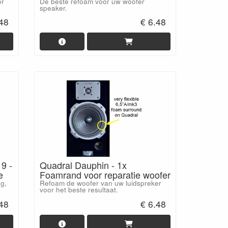
er
De beste refoam voor uw woofer
speaker.
.48
€ 6.48
9 -
Quadral Dauphin - 1x
e
Foamrand voor reparatie woofer
g,
Refoam de woofer van uw luidspreker
voor het beste resultaat.
.48
€ 6.48