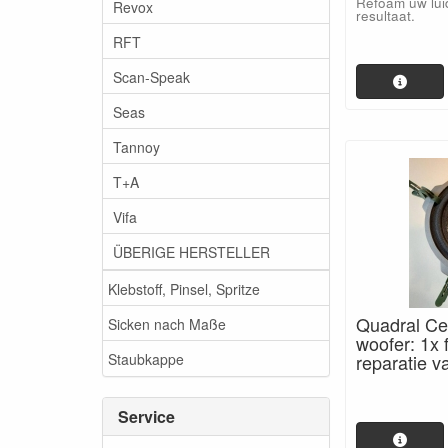
Refoam uw lui
Revox
resultaat.
RFT
Scan-Speak
Seas
Tannoy
T+A
Vifa
ÜBERIGE HERSTELLER
Klebstoff, Pinsel, Spritze
Quadral Cer
Sicken nach Maße
woofer: 1x
Staubkappe
reparatie v
Service