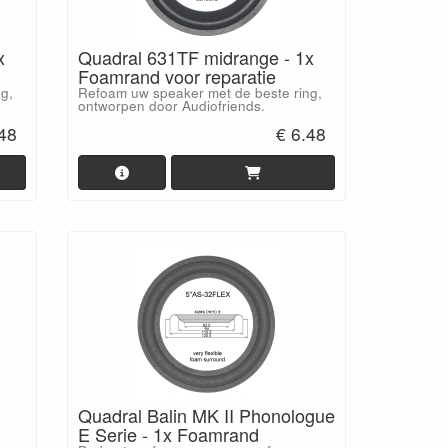
x
Quadral 631TF midrange - 1x
Foamrand voor reparatie
g,
Refoam uw speaker met de beste ring,
ontworpen door Audiofriends.
.48
€ 6.48
Quadral Balin MK II Phonologue
E Serie - 1x Foamrand