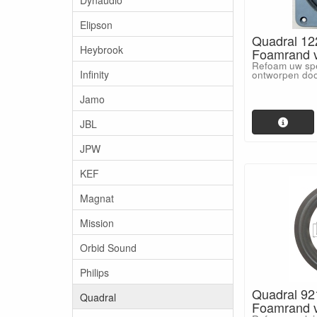
Elipson
Quadral 12
Heybrook
Foamrand v
Refoam uw spe
Infinity
ontworpen doo
Jamo
JBL
JPW
KEF
Magnat
Mission
Orbid Sound
Philips
Quadral 92
Quadral
Foamrand v