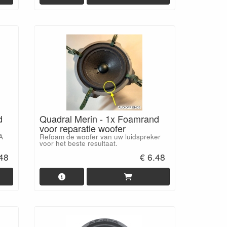
d
Quadral Merin - 1x Foamrand
voor reparatie woofer
A
Refoam de woofer van uw luidspreker
voor het beste resultaat.
.48
€ 6.48