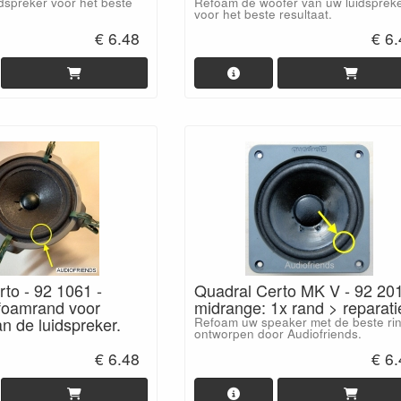
dspreker voor het beste
Refoam de woofer van uw luidsprek
voor het beste resultaat.
€ 6.48
€ 6
to - 92 1061 -
Quadral Certo MK V - 92 201
 foamrand voor
midrange: 1x rand > reparati
an de luidspreker.
Refoam uw speaker met de beste rin
ontworpen door Audiofriends.
€ 6.48
€ 6