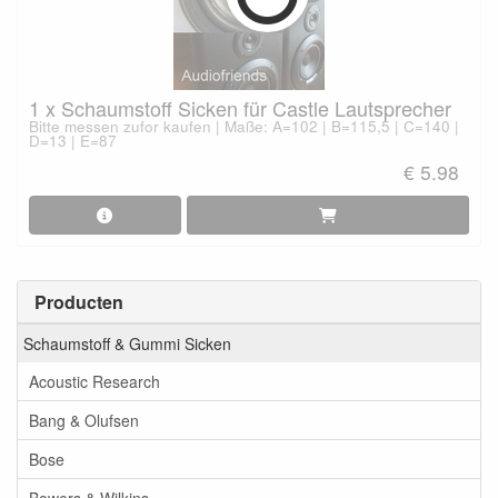
1 x Schaumstoff Sicken für Castle Lautsprecher
Bitte messen zufor kaufen | Maße: A=102 | B=115,5 | C=140 |
D=13 | E=87
€ 5.98
Producten
Schaumstoff & Gummi Sicken
Acoustic Research
Bang & Olufsen
Bose