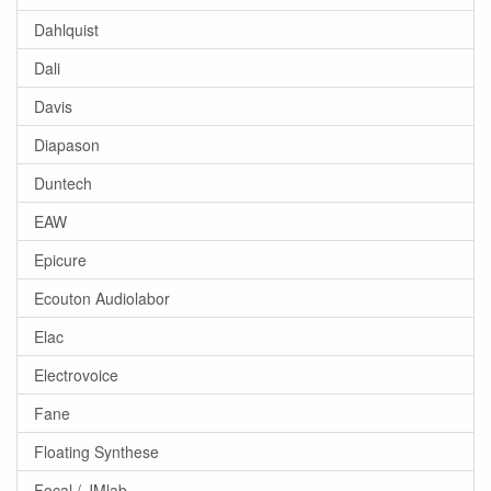
Dahlquist
Dali
Davis
Diapason
Duntech
EAW
Epicure
Ecouton Audiolabor
Elac
Electrovoice
Fane
Floating Synthese
Focal / JMlab