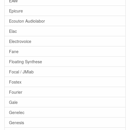
EAW
Epicure
Ecouton Audiolabor
Elac
Electrovoice
Fane
Floating Synthese
Focal / JMlab
Fostex
Fourier
Gale
Genelec
Genesis