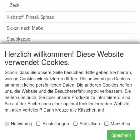
Zeck
Klebstoff, Pinsel, Spritze
Sicken nach Maße
Staubkappe
Herzlich willkommen! Diese Website
Service
verwendet Cookies.
Klebstoff / Pinsel / Flüssigkeit
Schön, dass Sie unsere Seite besuchen. Bitte geben Sie hier an,
welche Cookies wir platzieren dürfen. Die notwendigen Cookies
Schaumstoff oder Gummi Sicken?
sammeln keine persönlichen Daten. Die anderen Cookies helfen
Wichtig bei Bestellung
uns, die Website und die Besuchererfahrung zu verbessern. Sie
helfen uns auch, Sie über unsere Produkte zu informieren. Sind
Nachrichten
Sie auf der Suche nach einer optimal funktionierenden Website
mit allen Vorteilen? Dann kreuze alle Kästchen an!
Kontakt
Allgemeine Verkaufsbedingungen
Notwendig
Einstellungen
Statistiken
Marketing
Speichern