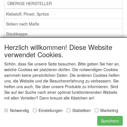
ÜBERIGE HERSTELLER
Klebstoff, Pinsel, Spritze
Sicken nach Maße
Staubkappe
Herzlich willkommen! Diese Website
Service
verwendet Cookies.
Klebstoff / Pinsel / Flüssigkeit
Schön, dass Sie unsere Seite besuchen. Bitte geben Sie hier an,
welche Cookies wir platzieren dürfen. Die notwendigen Cookies
Schaumstoff oder Gummi Sicken?
sammeln keine persönlichen Daten. Die anderen Cookies helfen
Wichtig bei Bestellung
uns, die Website und die Besuchererfahrung zu verbessern. Sie
helfen uns auch, Sie über unsere Produkte zu informieren. Sind
Nachrichten
Sie auf der Suche nach einer optimal funktionierenden Website
mit allen Vorteilen? Dann kreuze alle Kästchen an!
Kontakt
Allgemeine Verkaufsbedingungen
Notwendig
Einstellungen
Statistiken
Marketing
Speichern