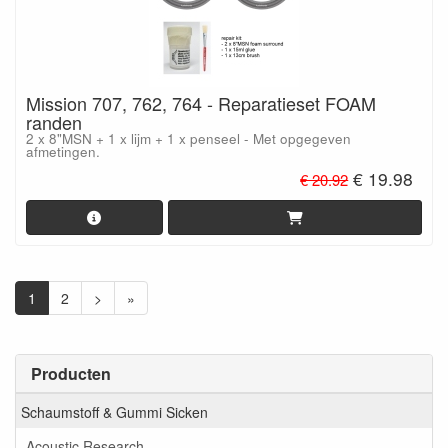
Mission 707, 762, 764 - Reparatieset FOAM
randen
2 x 8"MSN + 1 x lijm + 1 x penseel - Met opgegeven
afmetingen.
€ 19.98
€ 20.92
1
2
>
»
Producten
Schaumstoff & Gummi Sicken
Acoustic Research