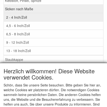
Klebstoff, Pinsel, Spritze
Sicken nach Maße
2 - 4 Inch/Zoll
4,5 - 6 Inch/Zoll
6,5 - 8 Inch/Zoll
9 - 12 Inch/Zoll
13 - 18 Inch/Zoll
Staubkappe
Herzlich willkommen! Diese Website
Service
verwendet Cookies.
Klebstoff / Pinsel / Flüssigkeit
Schön, dass Sie unsere Seite besuchen. Bitte geben Sie hier an,
welche Cookies wir platzieren dürfen. Die notwendigen Cookies
Schaumstoff oder Gummi Sicken?
sammeln keine persönlichen Daten. Die anderen Cookies helfen
Wichtig bei Bestellung
uns, die Website und die Besuchererfahrung zu verbessern. Sie
helfen uns auch, Sie über unsere Produkte zu informieren. Sind