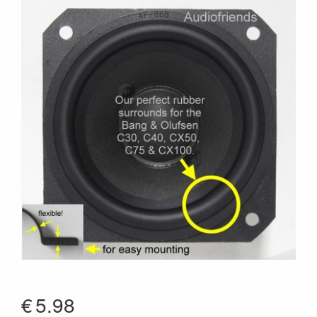
€
5.98