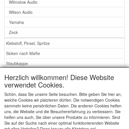
Wilmslow Audio
Wilson Audio
Yamaha
Zeck
Klebstoff, Pinsel, Spritze
Sicken nach Maße
Staubkappe
Herzlich willkommen! Diese Website
Service
verwendet Cookies.
Klebstoff / Pinsel / Flüssigkeit
Schön, dass Sie unsere Seite besuchen. Bitte geben Sie hier an,
welche Cookies wir platzieren dürfen. Die notwendigen Cookies
Schaumstoff oder Gummi Sicken?
sammeln keine persönlichen Daten. Die anderen Cookies helfen
Wichtig bei Bestellung
uns, die Website und die Besuchererfahrung zu verbessern. Sie
helfen uns auch, Sie über unsere Produkte zu informieren. Sind
Nachrichten
Sie auf der Suche nach einer optimal funktionierenden Website
mit allen Vorteilen? Dann kreuze alle Kästchen an!